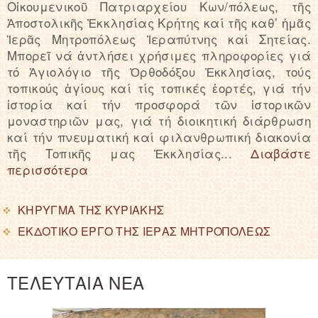
Οἰκουμενικοῦ Πατριαρχείου Κων/πόλεως, τῆς
Ἀποστολικῆς Ἐκκλησίας Κρήτης καί τῆς καθ’ ἡμᾶς
Ἱερᾶς Μητροπόλεως Ἱεραπύτνης καί Σητείας.
Μπορεῖ νά ἀντλήσει χρήσιμες πληροφορίες γιά
τό Ἁγιολόγιο τῆς Ὀρθοδόξου Ἐκκλησίας, τούς
τοπικούς ἁγίους καί τίς τοπικές ἑορτές, γιά τήν
ἱστορία καί τήν προσφορά τῶν ἱστορικῶν
μοναστηριῶν μας, γιά τή διοικητική διάρθρωση
καί τήν πνευματική καί φιλανθρωπική διακονία
τῆς Τοπικῆς μας Ἐκκλησίας...
Διαβάστε
περισσότερα
ΚΗΡΥΓΜΑ ΤΗΣ ΚΥΡΙΑΚΗΣ
ΕΚΔΟΤΙΚΟ ΕΡΓΟ ΤΗΣ ΙΕΡΑΣ ΜΗΤΡΟΠΟΛΕΩΣ
ΤΕΛΕΥΤΑΙΑ ΝΕΑ