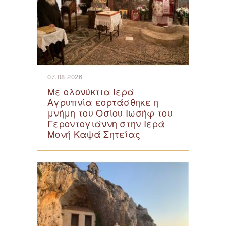
07.08.2026
Με ολονύκτια Ιερά
Αγρυπνία εορτάσθηκε η
μνήμη του Οσίου Ιωσήφ του
Γεροντογιάννη στην Ιερά
Μονή Καψά Σητείας