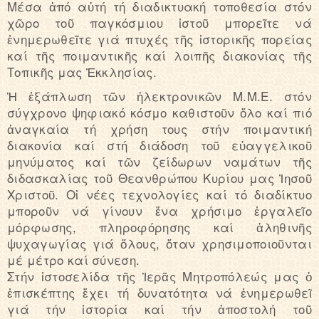
Μέσα ἀπό αὐτή τή διαδικτυακή τοποθεσία στόν
χῶρο τοῦ παγκόσμιου ἱστοῦ μπορεῖτε νά
ἐνημερωθεῖτε γιά πτυχές τῆς ἱστορικῆς πορείας
καί τῆς ποιμαντικῆς καί λοιπῆς διακονίας τῆς
Τοπικῆς μας Ἐκκλησίας.
Ἡ ἐξάπλωση τῶν ἠλεκτρονικῶν Μ.Μ.Ε. στόν
σύγχρονο ψηφιακό κόσμο καθιστοῦν ὅλο καί πιό
ἀναγκαία τή χρήση τους στήν ποιμαντική
διακονία καί στή διάδοση τοῦ εὐαγγελικοῦ
μηνύματος καί τῶν ζείδωρων ναμάτων τῆς
διδασκαλίας τοῦ Θεανθρώπου Κυρίου μας Ἰησοῦ
Χριστοῦ. Οἱ νέες τεχνολογίες καί τό διαδίκτυο
μποροῦν νά γίνουν ἕνα χρήσιμο ἐργαλεῖο
μόρφωσης, πληροφόρησης καί ἀληθινῆς
ψυχαγωγίας γιά ὅλους, ὅταν χρησιμοποιοῦνται
μέ μέτρο καί σύνεση.
Στήν ἱστοσελίδα τῆς Ἱερᾶς Μητροπόλεώς μας ὁ
ἐπισκέπτης ἔχει τή δυνατότητα νά ἐνημερωθεῖ
γιά τήν ἱστορία καί τήν ἀποστολή τοῦ