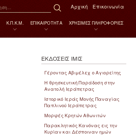
Αρχική
Επικοινωνία
Κ.Π.Κ.Μ.
ΕΠΙΚΑΙΡΟΤΗΤΑ
ΧΡΗΣΙΜΕΣ ΠΛΗΡΟΦΟΡΙΕΣ
γκυροβολήματα
Σχολή βυζαντινής μουσικής και Αγιογραφίας
Θερινό Σχολείο Ελληνικής Γλώσσας
Δελτία Τύπου & Εγκύκλιοι
Τοπικές εορτές και προσκυνήματα
Πρόγραμμα ιερών ακολουθιών ΙΜΙΣ
Οδηγίες για την τέλεση του μυστήριου του βαπτίσματος
Οδηγίες για την τέλεση του μυστήριου του γάμου
Οδηγίες για την τέλεση για την τέλεση Κηδείας και Μνημόσυνου
Διατεταγμένες Νηστείες
ΕΚΔΟΣΕΙΣ ΙΜΙΣ
Γέροντας Αβιμέλεχ ο Αγιορείτης
Η θρησκευτική Παράδοση στην
Ανατολή Ιεράπετρας
Ιστορικό Ιεράς Μονής Παναγίας
Παπλινού Ιεράπετρας
Μορφές Κρητών Αθωνιτών
Παρακλητικός Κανόνας εις την
Κυρίαν και Δέσποιναν ημών