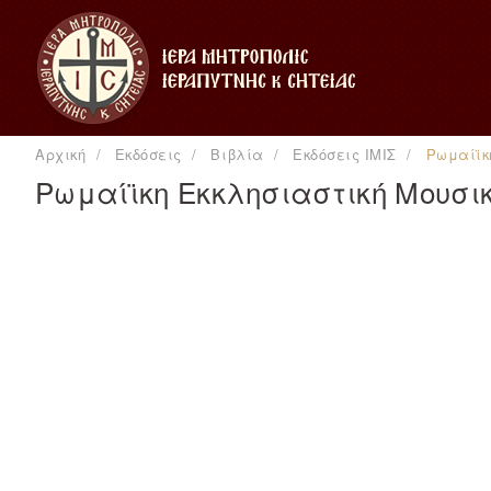
Αρχική
Εκδόσεις
Βιβλία
Εκδόσεις ΙΜΙΣ
Ρωμαίϊκ
Ρωμαίϊκη Εκκλησιαστική Μουσι