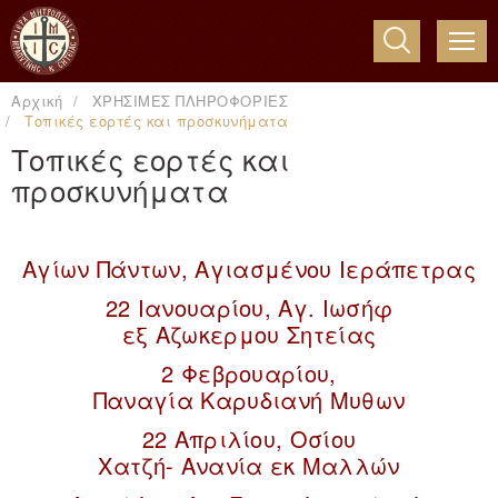
ME
Αρχική
ΧΡΗΣΙΜΕΣ ΠΛΗΡΟΦΟΡΙΕΣ
Τοπικές εορτές και προσκυνήματα
Τοπικές εορτές και
προσκυνήματα
Αγίων Πάντων, Αγιασμένου Ιεράπετρας
22 Ιανουαρίου, Αγ. Ιωσήφ
εξ Αζωκερμου Σητείας
2 Φεβρουαρίου,
Παναγία Καρυδιανή Μυθων
22 Απριλίου, Οσίου
Χατζή- Ανανία εκ Μαλλών