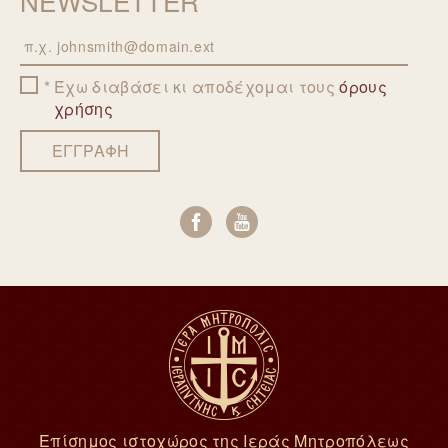
NEWSLETTER
Email
Έχω διαβάσει κι αποδέχομαι τους
όρους
χρήσης
ΕΓΓΡΑΦΗ
Επίσημος ιστοχώρος της Ιεράς Μητροπόλεως