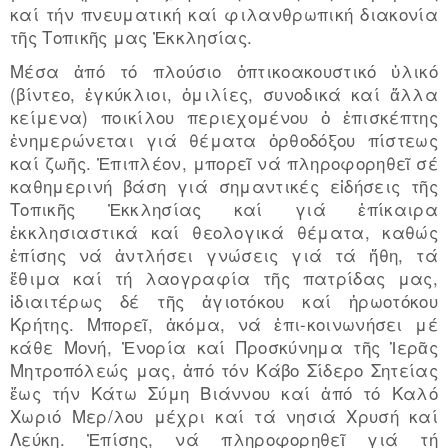
καί τήν πνευματική καί φιλανθρωπική διακονία
τῆς Τοπικῆς μας Ἐκκλησίας.
Μέσα ἀπό τό πλούσιο ὀπτικοακουστικό ὑλικό
(βίντεο, ἐγκύκλιοι, ὁμιλίες, συνοδικά καί ἄλλα
κείμενα) ποικίλου περιεχομένου ὁ ἐπισκέπτης
ἐνημερώνεται γιά θέματα ὀρθοδόξου πίστεως
καί ζωῆς. Ἐπιπλέον, μπορεῖ νά πληροφορηθεῖ σέ
καθημερινή βάση γιά σημαντικές εἰδήσεις τῆς
Τοπικῆς Ἐκκλησίας καί γιά ἐπίκαιρα
ἐκκλησιαστικά καί θεολογικά θέματα, καθώς
ἐπίσης νά ἀντλήσει γνώσεις γιά τά ἤθη, τά
ἔθιμα καί τή λαογραφία τῆς πατρίδας μας,
ἰδιαιτέρως δέ τῆς ἁγιοτόκου καί ἡρωοτόκου
Κρήτης. Μπορεῖ, ἀκόμα, νά ἐπι-κοινωνήσει μέ
κάθε Μονή, Ἐνορία καί Προσκύνημα τῆς Ἱερᾶς
Μητροπόλεώς μας, ἀπό τόν Κάβο Σίδερο Σητείας
ἕως τήν Κάτω Σύμη Βιάννου καί ἀπό τό Καλό
Χωριό Μερ/λου μέχρι καί τά νησιά Χρυσή καί
Λεύκη. Ἐπίσης, νά πληροφορηθεῖ γιά τή