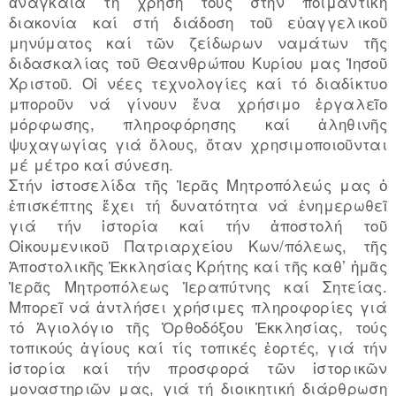
ἀναγκαία τή χρήση τους στήν ποιμαντική
διακονία καί στή διάδοση τοῦ εὐαγγελικοῦ
μηνύματος καί τῶν ζείδωρων ναμάτων τῆς
διδασκαλίας τοῦ Θεανθρώπου Κυρίου μας Ἰησοῦ
Χριστοῦ. Οἱ νέες τεχνολογίες καί τό διαδίκτυο
μποροῦν νά γίνουν ἕνα χρήσιμο ἐργαλεῖο
μόρφωσης, πληροφόρησης καί ἀληθινῆς
ψυχαγωγίας γιά ὅλους, ὅταν χρησιμοποιοῦνται
μέ μέτρο καί σύνεση.
Στήν ἱστοσελίδα τῆς Ἱερᾶς Μητροπόλεώς μας ὁ
ἐπισκέπτης ἔχει τή δυνατότητα νά ἐνημερωθεῖ
γιά τήν ἱστορία καί τήν ἀποστολή τοῦ
Οἰκουμενικοῦ Πατριαρχείου Κων/πόλεως, τῆς
Ἀποστολικῆς Ἐκκλησίας Κρήτης καί τῆς καθ’ ἡμᾶς
Ἱερᾶς Μητροπόλεως Ἱεραπύτνης καί Σητείας.
Μπορεῖ νά ἀντλήσει χρήσιμες πληροφορίες γιά
τό Ἁγιολόγιο τῆς Ὀρθοδόξου Ἐκκλησίας, τούς
τοπικούς ἁγίους καί τίς τοπικές ἑορτές, γιά τήν
ἱστορία καί τήν προσφορά τῶν ἱστορικῶν
μοναστηριῶν μας, γιά τή διοικητική διάρθρωση