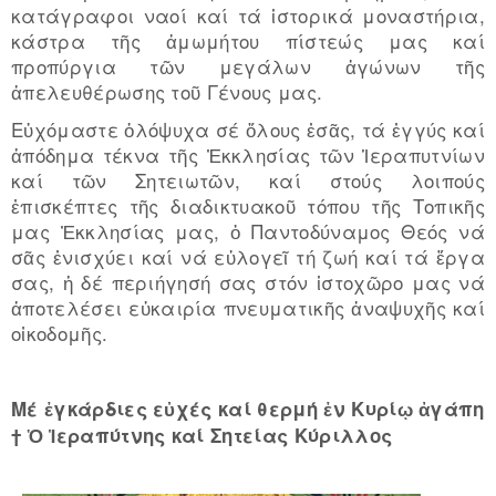
κατάγραφοι ναοί καί τά ἱστορικά μοναστήρια,
κάστρα τῆς ἀμωμήτου πίστεώς μας καί
προπύργια τῶν μεγάλων ἀγώνων τῆς
ἀπελευθέρωσης τοῦ Γένους μας.
Εὐχόμαστε ὁλόψυχα σέ ὅλους ἐσᾶς, τά ἐγγύς καί
ἀπόδημα τέκνα τῆς Ἐκκλησίας τῶν Ἱεραπυτνίων
καί τῶν Σητειωτῶν, καί στούς λοιπούς
ἐπισκέπτες τῆς διαδικτυακοῦ τόπου τῆς Τοπικῆς
μας Ἐκκλησίας μας, ὁ Παντοδύναμος Θεός νά
σᾶς ἐνισχύει καί νά εὐλογεῖ τή ζωή καί τά ἔργα
σας, ἡ δέ περιήγησή σας στόν ἱστοχῶρο μας νά
ἀποτελέσει εὐκαιρία πνευματικῆς ἀναψυχῆς καί
οἰκοδομῆς.
Μέ ἐγκάρδιες εὐχές καί θερμή ἐν Κυρίῳ ἀγάπη
† Ὁ Ἱεραπύτνης καί Σητείας Κύριλλος