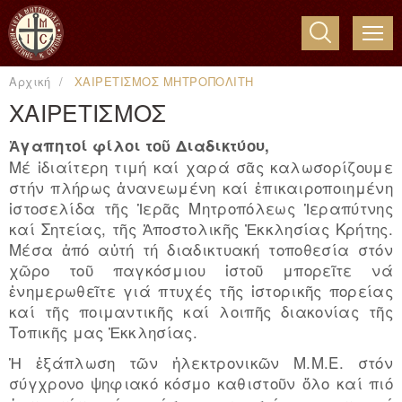
ME
Αρχική
ΧΑΙΡΕΤΙΣΜΟΣ ΜΗΤΡΟΠΟΛΙΤΗ
ΧΑΙΡΕΤΙΣΜΟΣ
Ἀγαπητοί φίλοι τοῦ Διαδικτύου,
Μέ ἰδιαίτερη τιμή καί χαρά σᾶς καλωσορίζουμε
στήν πλήρως ἀνανεωμένη καί ἐπικαιροποιημένη
ἱστοσελίδα τῆς Ἱερᾶς Μητροπόλεως Ἱεραπύτνης
καί Σητείας, τῆς Ἀποστολικῆς Ἐκκλησίας Κρήτης.
Μέσα ἀπό αὐτή τή διαδικτυακή τοποθεσία στόν
χῶρο τοῦ παγκόσμιου ἱστοῦ μπορεῖτε νά
ἐνημερωθεῖτε γιά πτυχές τῆς ἱστορικῆς πορείας
καί τῆς ποιμαντικῆς καί λοιπῆς διακονίας τῆς
Τοπικῆς μας Ἐκκλησίας.
Ἡ ἐξάπλωση τῶν ἠλεκτρονικῶν Μ.Μ.Ε. στόν
σύγχρονο ψηφιακό κόσμο καθιστοῦν ὅλο καί πιό