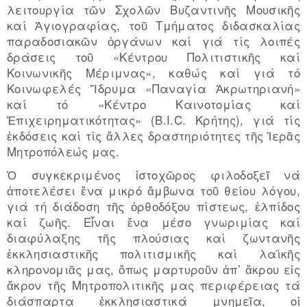
λειτουργία τῶν Σχολῶν Βυζαντινῆς Μουσικῆς
καί Ἁγιογραφίας, τοῦ Τμήματος διδασκαλίας
παραδοσιακῶν ὀργάνων καί γιά τίς λοιπές
δράσεις τοῦ «Κέντρου Πολιτιστικῆς καί
Κοινωνικῆς Μέριμνας», καθώς καί γιά τό
Κοινωφελές Ἵδρυμα «Παναγία Ἀκρωτηριανή»
καί τό «Κέντρο Καινοτομίας καί
Ἐπιχειρηματικότητας» (B.I.C. Kρήτης), γιά τίς
ἐκδόσεις καί τίς ἄλλες δραστηριότητες τῆς Ἱερᾶς
Μητροπόλεώς μας.
Ὁ συγκεκριμένος ἱστοχῶρος φιλοδοξεῖ νά
ἀποτελέσει ἕνα μικρό ἄμβωνα τοῦ θείου λόγου,
γιά τή διάδοση τῆς ὀρθοδόξου πίστεως, ἐλπίδος
καί ζωῆς. Εἶναι ἕνα μέσο γνωριμίας καί
διαφύλαξης τῆς πλούσιας καί ζωντανῆς
ἐκκλησιαστικῆς πολιτισμικῆς καί λαϊκῆς
κληρονομιᾶς μας, ὅπως μαρτυροῦν ἀπ’ ἄκρου εἰς
ἄκρον τῆς Μητροπολιτικῆς μας περιφέρειας τά
διάσπαρτα ἐκκλησιαστικά μνημεῖα, οἱ