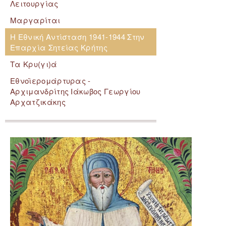
Λειτουργίας
Μαργαρίται
Η Εθνική Αντίσταση 1941-1944 Στην
Επαρχία Σητείας Κρήτης
Τα Κρυ(γι)ά
Εθνοϊερομάρτυρας -
Αρχιμανδρίτης Ιάκωβος Γεωργίου
Αρχατζικάκης