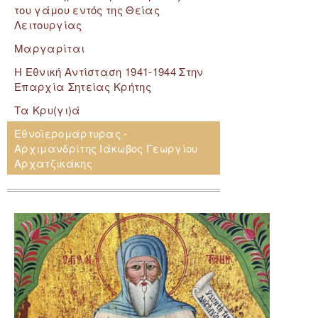
του γάμου εντός της Θείας
Λειτουργίας
Μαργαρίται
Η Εθνική Αντίσταση 1941-1944 Στην
Επαρχία Σητείας Κρήτης
Τα Κρυ(γι)ά
Εθνοϊερομάρτυρας -
Αρχιμανδρίτης Ιάκωβος Γεωργίου
Αρχατζικάκης