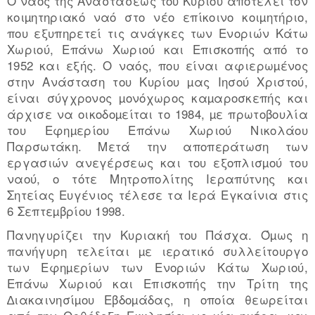
Ο ναός της Αναστάσεως του Κυρίου αποτελεί τον
κοιµητηριακό ναό στο νέο επίκοινο κοιµητήριο,
που εξυπηρετεί τις ανάγκες των Ενοριών Κάτω
Χωριού, Επάνω Χωριού και Επισκοπής από το
1952 και εξής. Ο ναός, που είναι αφιερωµένος
στην Ανάσταση του Κυρίου µας Ιησού Χριστού,
είναι σύγχρονος µονόχωρος καµαροσκεπής και
άρχισε να οικοδοµείται το 1984, µε πρωτοβουλία
του Εφηµερίου Επάνω Χωριού Νικολάου
Παρσωτάκη. Μετά την αποπεράτωση των
εργασιών ανεγέρσεως και του εξοπλισµού του
ναού, ο τότε Μητροπολίτης Ιεραπύτνης και
Σητείας Ευγένιος τέλεσε τα Ιερά Εγκαίνια στις
6 Σεπτεµβρίου 1998.
Πανηγυρίζει την Κυριακή του Πάσχα. Όµως η
πανήγυρη τελείται µε ιερατικό συλλείτουργο
των Εφηµερίων των Ενοριών Κάτω Χωριού,
Επάνω Χωριού και Επισκοπής την Τρίτη της
∆ιακαινησίµου Εβδοµάδας, η οποία θεωρείται