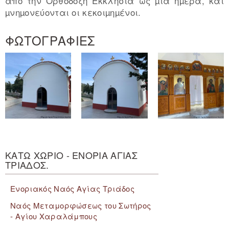
από την Ορθόδοξη Εκκλησία ως µία ηµέρα, και
µνηµονεύονται οι κεκοιµηµένοι.
ΦΩΤΟΓΡΑΦΙΕΣ
ΚΑΤΩ ΧΩΡΙΟ - ΕΝΟΡΙΑ ΑΓΙΑΣ
ΤΡΙΑΔΟΣ.
Ενοριακός Ναός Αγίας Τριάδος
Ναός Μεταμορφώσεως του Σωτήρος
- Αγίου Χαραλάμπους