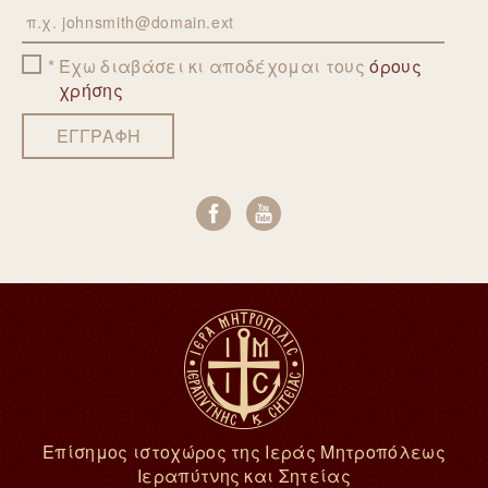
Email
Έχω διαβάσει κι αποδέχομαι τους
όρους
χρήσης
ΕΓΓΡΑΦΗ
Επίσημος ιστοχώρος της Ιεράς Μητροπόλεως
Ιεραπύτνης και Σητείας