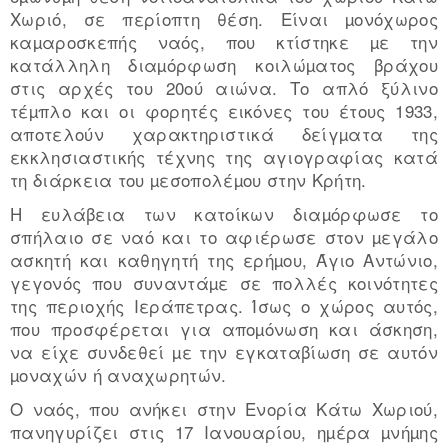
Χωριό, σε περίοπτη θέση. Είναι µονόχωρος
καµαροσκεπής ναός, που κτίστηκε µε την
κατάλληλη διαµόρφωση κοιλώµατος βράχου
στις αρχές του 20ού αιώνα. Το απλό ξύλινο
τέµπλο και οι φορητές εικόνες του έτους 1933,
αποτελούν χαρακτηριστικά δείγµατα της
εκκλησιαστικής τέχνης της αγιογραφίας κατά
τη διάρκεια του µεσοπολέµου στην Κρήτη.
Η ευλάβεια των κατοίκων διαµόρφωσε το
σπήλαιο σε ναό και το αφιέρωσε στον µεγάλο
ασκητή και καθηγητή της ερήµου, Άγιο Αντώνιο,
γεγονός που συναντάµε σε πολλές κοινότητες
της περιοχής Ιεράπετρας. Ίσως ο χώρος αυτός,
που προσφέρεται για αποµόνωση και άσκηση,
να είχε συνδεθεί µε την εγκαταβίωση σε αυτόν
µοναχών ή αναχωρητών.
Ο ναός, που ανήκει στην Ενορία Κάτω Χωριού,
πανηγυρίζει στις 17 Ιανουαρίου, ηµέρα µνήµης