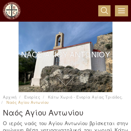
ME
ΝΑΟΣ ΑΓΙΟΥ ΑΝΤΩΝΙΟΥ
Αρχική
Ενορίες
Κάτω Χωριό - Ενορία Αγίας Τριάδος.
Ναός Αγίου Αντωνίου
Ναός Αγίου Αντωνίου
Ο ιερός ναός του Αγίου Αντωνίου βρίσκεται στην
οµώνυµη θέση νοτιοανατολικά του χωριού Κάτω