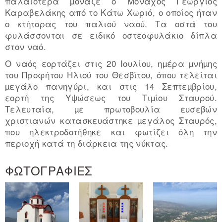
παλαιότερα µόναζε ο Μοναχός Γεώργιος
Καραβελάκης από το Κάτω Χωριό, ο οποίος ήταν
ο κτήτορας του παλιού ναού. Τα οστά του
φυλάσσονται σε ειδικό οστεοφυλάκιο δίπλα
στον ναό.
Ο ναός εορτάζει στις 20 Ιουλίου, ηµέρα µνήµης
του Προφήτου Ηλιού του Θεσβίτου, όπου τελείται
µεγάλο πανηγύρι, και στις 14 Σεπτεµβρίου,
εορτή της Υψώσεως του Τιµίου Σταυρού.
Τελευταία, µε πρωτοβουλία ευσεβών
χριστιανών κατασκευάστηκε µεγάλος Σταυρός,
που ηλεκτροδοτήθηκε και φωτίζει όλη την
περιοχή κατά τη διάρκεια της νύκτας.
ΦΩΤΟΓΡΑΦΙΕΣ