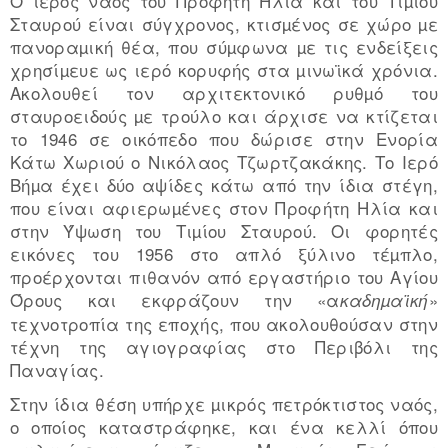
Ο ιερός ναός του Προφήτη Ηλία και του Τιµίου
Σταυρού είναι σύγχρονος, κτισµένος σε χώρο µε
πανοραµική θέα, που σύµφωνα µε τις ενδείξεις
χρησίµευε ως ιερό κορυφής στα µινωϊκά χρόνια.
Ακολουθεί τον αρχιτεκτονικό ρυθµό του
σταυροειδούς µε τρούλο και άρχισε να κτίζεται
το 1946 σε οικόπεδο που δώρισε στην Ενορία
Κάτω Χωριού ο Νικόλαος Τζωρτζακάκης. Το Ιερό
Βήµα έχει δύο αψίδες κάτω από την ίδια στέγη,
που είναι αφιερωµένες στον Προφήτη Ηλία και
στην Ύψωση του Τιµίου Σταυρού. Οι φορητές
εικόνες του 1956 στο απλό ξύλινο τέµπλο,
προέρχονται πιθανόν από εργαστήριο του Αγίου
Όρους και εκφράζουν την «α
»
καδηµαϊκή
τεχνοτροπία της εποχής, που ακολουθούσαν στην
τέχνη της αγιογραφίας στο Περιβόλι της
Παναγίας.
Στην ίδια θέση υπήρχε µικρός πετρόκτιστος ναός,
ο οποίος καταστράφηκε, και ένα κελλί όπου