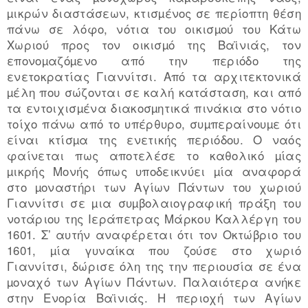
µικρών διαστάσεων, κτισµένος σε περίοπτη θέση
πάνω σε λόφο, νότια του οικισµού του Κάτω
Χωριού προς τον οικισµό της Βαϊνιάς, τον
επονοµαζόµενο από την περιόδο της
ενετοκρατίας Γιαννίτσι. Από τα αρχιτεκτονικά
µέλη που σώζονται σε καλή κατάσταση, και από
τα εντοιχισµένα διακοσµητικά πινάκια στο νότιο
τοίχο πάνω από το υπέρθυρο, συµπεραίνουµε ότι
είναι κτίσµα της ενετικής περιόδου. Ο ναός
φαίνεται πως αποτελέσε το καθολικό µίας
µικρής Μονής όπως υποδεικνύει µία αναφορά
στο µοναστήρι των Αγίων Πάντων του χωριού
Γιαννίτσι σε µια συµβολαιογραφική πράξη του
νοτάριου της Ιεράπετρας Μάρκου Καλλέργη του
1601. Σ’ αυτήν αναφέρεται ότι τον Οκτώβριο του
1601, µία γυναίκα που ζούσε στο χωριό
Γιαννίτσι, δώρισε όλη της την περιουσία σε ένα
µοναχό των Αγίων Πάντων. Παλαιότερα ανήκε
στην Ενορία Βαϊνιάς. Η περιοχή των Αγίων