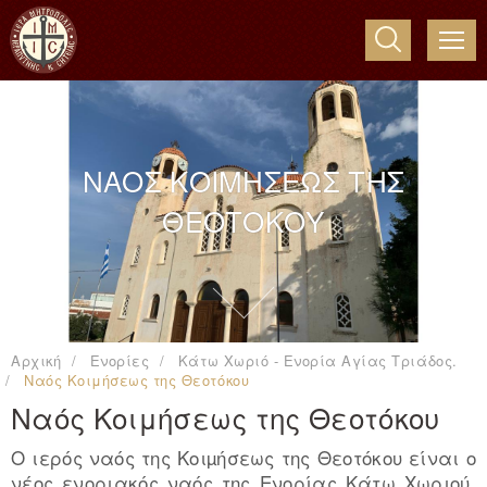
ME
ΝΑΟΣ ΚΟΙΜΗΣΕΩΣ ΤΗΣ
ΘΕΟΤΟΚΟΥ
Αρχική
Ενορίες
Κάτω Χωριό - Ενορία Αγίας Τριάδος.
Ναός Κοιμήσεως της Θεοτόκου
Ναός Κοιμήσεως της Θεοτόκου
Ο ιερός ναός της Κοιµήσεως της Θεοτόκου είναι ο
νέος ενοριακός ναός της Ενορίας Κάτω Χωριού.