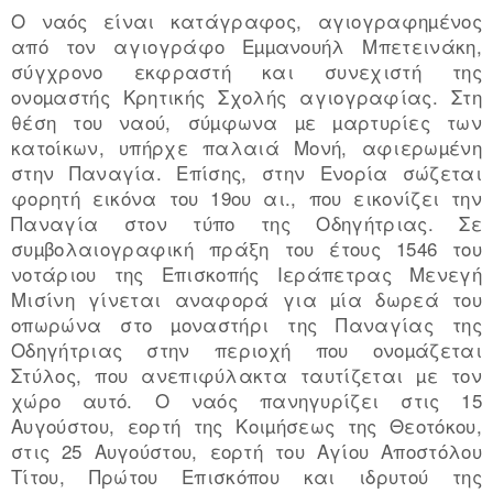
Ο ναός είναι κατάγραφος, αγιογραφηµένος
από τον αγιογράφο Εµµανουήλ Μπετεινάκη,
σύγχρονο εκφραστή και συνεχιστή της
ονοµαστής Κρητικής Σχολής αγιογραφίας. Στη
θέση του ναού, σύµφωνα µε µαρτυρίες των
κατοίκων, υπήρχε παλαιά Μονή, αφιερωµένη
στην Παναγία. Επίσης, στην Ενορία σώζεται
φορητή εικόνα του 19ου αι., που εικονίζει την
Παναγία στον τύπο της Οδηγήτριας. Σε
συµβολαιογραφική πράξη του έτους 1546 του
νοτάριου της Επισκοπής Ιεράπετρας Μενεγή
Μισίνη γίνεται αναφορά για µία δωρεά του
οπωρώνα στο µοναστήρι της Παναγίας της
Οδηγήτριας στην περιοχή που ονοµάζεται
Στύλος, που ανεπιφύλακτα ταυτίζεται µε τον
χώρο αυτό. Ο ναός πανηγυρίζει στις 15
Αυγούστου, εορτή της Κοιµήσεως της Θεοτόκου,
στις 25 Αυγούστου, εορτή του Αγίου Αποστόλου
Τίτου, Πρώτου Επισκόπου και ιδρυτού της