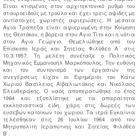
Είναι κτισµένος στον αρχιτεκτονικό ρυθµό του
σταυροειδούς µε τρούλο και έχει τρεις αψίδες µε
αντίστοιχες χωριστές αφιερώσεις. Η µεσαία
Αγία Τράπεζα είναι αφιερωµένη στην Κοίµηση
της Θεοτόκου, η βόρεια στον Άγιο Τίτο και η νότια
στον Άγιο Γεώργιο. Θεµελιώθηκε από τον
Επίσκοπο Ιεράς και Σητείας Φιλόθεο Α´ στις
10.3.1957. Τη µελέτη συνέταξε ο Πολιτικός
Μηχανικός Εµµανουήλ Μαρκόπουλος. Την ευθύνη
και τον συντονισµό των εργασιών της
ανεγέρσεως είχαν οι Εφηµέριοι του Κάτω
Χωριού Βασίλειος Αϊβαλιωτάκης και Νικόλαος
Ελευθεράκης. Ο ναός αποπερατώθηκε το έτος
1964 και εξοπλίστηκε µε τα απαραίτητα
εκκλησιαστικά είδη, χάρη στις δωρεές των
ευσεβών κατοίκων του χωριού. Τα ιερά Εγκαίνια
τελέσθηκαν στις 26 Ιουλίου 1964 από τον
Μητροπολίτη Ιεραπύτνης και Σητείας Φιλόθεο
Β΄.