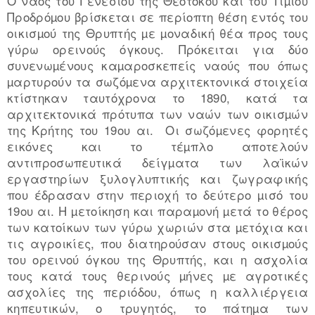
Ο ναός του Γενεσίου της Θεοτόκου και του Τιµίου
Προδρόµου βρίσκεται σε περίοπτη θέση εντός του
οικισµού της Θρυπτής µε µοναδική θέα προς τους
γύρω ορεινούς όγκους. Πρόκειται για δύο
συνενωµένους καµαροσκεπείς ναούς που όπως
µαρτυρούν τα σωζόµενα αρχιτεκτονικά στοιχεία
κτίστηκαν ταυτόχρονα το 1890, κατά τα
αρχιτεκτονικά πρότυπα των ναών των οικισµών
της Κρήτης του 19ου αι. Οι σωζόµενες φορητές
εικόνες και το τέµπλο αποτελούν
αντιπροσωπευτικά δείγµατα των λαϊκών
εργαστηρίων ξυλογλυπτικής και ζωγραφικής
που έδρασαν στην περιοχή το δεύτερο µισό του
19ου αι. Η µετοίκηση και παραµονή µετά το θέρος
των κατοίκων των γύρω χωριών στα µετόχια και
τις αγροικίες, που διατηρούσαν στους οικισµούς
του ορεινού όγκου της Θρυπτής, και η ασχολία
τους κατά τους θερινούς µήνες µε αγροτικές
ασχολίες της περιόδου, όπως η καλλιέργεια
κηπευτικών, ο τρυγητός, το πάτηµα των