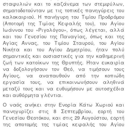
σταφυλιών και το καζάνεµα των στεµφύλων,
σηµατοδοτούνταν µε τις τοπικές πανηγύρεις του
καλοκαιριού. Η πανήγυρη του Τιµίου Προδρόµου
(Αποτοµή της Τιµίας Κεφαλής του), του Αγίου
Ιωάννου του «Ριγολόγου», όπως λέγεται, αλλά
και του Γενεσίου της Παναγίας, όπως και της
Αγίας Άννας, του Τιµίου Σταυρού, του Αγίου
Νικήτα και του Αγίου ∆ηµητρίου, ήταν πολύ
σηµαντικές και ουσιαστικές για την καθηµερινή
ζωή των κατοίκων της Θρυπτής. Ήταν ευκαιρία
να δοξολογήσουν τον Θεό, να τιµήσουν τους
Αγίους, να αναπαυθούν από την κοπιώδη
εργασία τους, να επικοινωνήσουν αληθινά
µεταξύ τους και να ευθυµήσουν µε αυτοσχέδια
και αυθόρµητα γλέντια.
Ο ναός ανήκει στην Ενορία Κάτω Χωριού και
πανηγυρίζει στις 8 Σεπτεµβρίου, εορτή του
Γενεσίου Θεοτόκου, και στις 29 Αυγούστου, εορτή
της αποτοµής της τιµίας κεφαλής του Αγίου