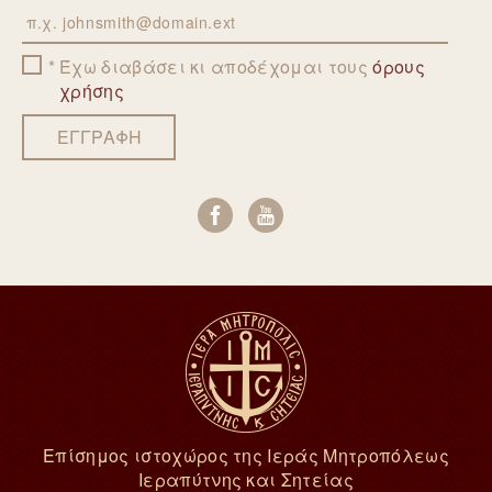
Email
Έχω διαβάσει κι αποδέχομαι τους
όρους
χρήσης
ΕΓΓΡΑΦΗ
Επίσημος ιστοχώρος της Ιεράς Μητροπόλεως
Ιεραπύτνης και Σητείας