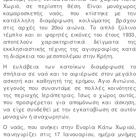
Χωριό, σε περίοπτη θέση. Είναι µονόχωρος
καµαροσκεπής ναός, που κτίστηκε µε την
κατάλληλη διαµόρφωση κοιλώµατος βράχου
στις αρχές του 20ού αιώνα. Το απλό ξύλινο
τέµπλο και οι φορητές εικόνες του έτους 1933,
αποτελούν χαρακτηριστικά δείγµατα της
εκκλησιαστικής τέχνης της αγιογραφίας κατά
τη διάρκεια του µεσοπολέµου στην Κρήτη.
Η ευλάβεια των κατοίκων διαµόρφωσε το
σπήλαιο σε ναό και το αφιέρωσε στον µεγάλο
ασκητή και καθηγητή της ερήµου, Άγιο Αντώνιο,
γεγονός που συναντάµε σε πολλές κοινότητες
της περιοχής Ιεράπετρας. Ίσως ο χώρος αυτός,
που προσφέρεται για αποµόνωση και άσκηση,
να είχε συνδεθεί µε την εγκαταβίωση σε αυτόν
µοναχών ή αναχωρητών.
Ο ναός, που ανήκει στην Ενορία Κάτω Χωριού,
πανηγυρίζει στις 17 Ιανουαρίου, ηµέρα µνήµης