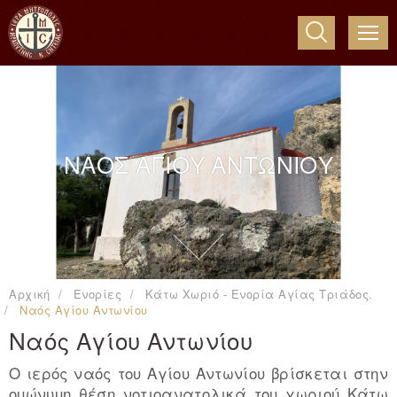
ME
ΝΑΟΣ ΑΓΙΟΥ ΑΝΤΩΝΙΟΥ
Αρχική
Ενορίες
Κάτω Χωριό - Ενορία Αγίας Τριάδος.
Ναός Αγίου Αντωνίου
Ναός Αγίου Αντωνίου
Ο ιερός ναός του Αγίου Αντωνίου βρίσκεται στην
οµώνυµη θέση νοτιοανατολικά του χωριού Κάτω