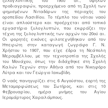
ξυλογλυπτικής του 19ου αι., υψηλών
προδιαγραφών, προερχόµενο από τη Σχολή των
φηµισµένων Νιταδόρων της περιοχής του
οροπεδίου Λασιθίου. Το τέµπλο του νότιου ναού
είναι απλούστερο και προέρχεται από τοπικό
εργαστήριο ξυλογλυπτών, που εκφράζει την
τέχνη της ξυλογλυπτικής των αρχών του 20ού αι.
Οι φορητές εικόνες φιλοτεχνήθηκαν από τον
Ηπειρώτη στην καταγωγή ζωγράφο Γ. Ν.
Χρήστου το 1907, που είχε έδρα τη Νεάπολη
Μεραµβέλλου, µε την τεχνοτροπία της Σχολής
του Μονάχου, όπως την διδάχθηκε στη Σχολή
Καλών Τεχνών στην Αθήνα από τον Νικηφόρο
Λύτρα και τον Γεώργιο Ιακωβίδη.
Ο ναός πανηγυρίζει στις 6 Αυγούστου, εορτή της
Μεταµορφώσεως του Σωτήρος, και στις 10
Φεβρουαρίου, ηµέρα µνήµης του Αγίου
Ιεροµάρτυρος Χαραλάµπους.