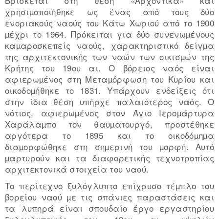
Βρίσκεται στη θέση «Αρχοντικά» και
χρησιµοποιήθηκε ως ένας από τους δύο
ενοριακούς ναούς του Κάτω Χωριού από το 1900
µέχρι το 1964. Πρόκειται για δύο συνενωµένους
καµαροσκεπείς ναούς, χαρακτηριστικό δείγµα
της αρχιτεκτονικής των ναών των οικισµών της
Κρήτης του 19ου αι. Ο βόρειος ναός είναι
αφιερωµένος στη Μεταµόρφωση του Κυρίου και
οικοδοµήθηκε το 1831. Υπάρχουν ενδείξεις ότι
στην ίδια θέση υπήρχε παλαιότερος ναός. Ο
νότιος, αφιερωµένος στον Άγιο Ιεροµάρτυρα
Χαράλαµπο τον θαυµατουργό, προστέθηκε
αργότερα το 1895 και το οικοδόµηµα
διαµορφώθηκε στη σηµερινή του µορφή. Αυτό
µαρτυρούν και τα διαφορετικής τεχνοτροπίας
αρχιτεκτονικά στοιχεία του ναού.
Το περίτεχνο ξυλόγλυπτο επίχρυσο τέµπλο του
βορείου ναού µε τις σπάνιες παραστάσεις και
τα λυπηρά είναι σπουδαίο έργο εργαστηρίου