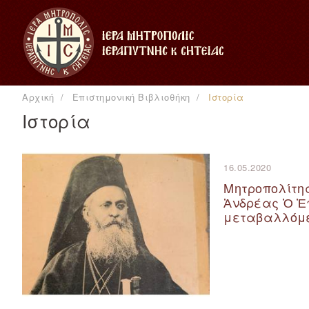
Αρχική
Επιστημονική Βιβλιοθήκη
Ιστορία
Ιστορία
16.05.2020
Μητροπολίτης
Ἀνδρέας Ὁ Ἐπ
μεταβαλλόμε