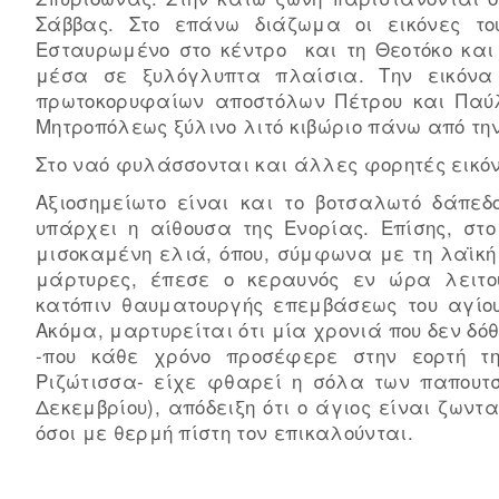
Σάββας. Στο επάνω διάζωμα οι εικόνες τ
Εσταυρωμένο στο κέντρο και τη Θεοτόκο κα
μέσα σε ξυλόγλυπτα πλαίσια. Την εικόνα
πρωτοκορυφαίων αποστόλων Πέτρου και Παύλ
Μητροπόλεως ξύλινo λιτό κιβώριο πάνω από τη
Στο ναό φυλάσσονται και άλλες φορητές εικόν
Αξιοσημείωτο είναι και το βοτσαλωτό δάπεδ
υπάρχει η αίθουσα της Ενορίας. Επίσης, στο
μισοκαμένη ελιά, όπου, σύμφωνα με τη λαϊκή
μάρτυρες, έπεσε ο κεραυνός εν ώρα λειτου
κατόπιν θαυματουργής επεμβάσεως του αγίου
Ακόμα, μαρτυρείται ότι μία χρονιά που δεν δό
-που κάθε χρόνο προσέφερε στην εορτή τη
Ριζώτισσα- είχε φθαρεί η σόλα των παπουτσ
Δεκεμβρίου), απόδειξη ότι ο άγιος είναι ζων
όσοι με θερμή πίστη τον επικαλούνται.