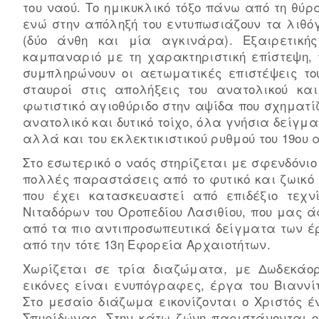
του ναού. Το ημικυκλικό τόξο πάνω από τη θύ
ενώ στην απόληξή του εντυπωσιάζουν τα λιθό
(δύο άνθη και μία αγκινάρα). Εξαιρετικής
καμπαναριό με τη χαρακτηριστική επίστεψη, τ
συμπληρώνουν οι αετωματικές επιστέψεις του
σταυροί στις απολήξεις του ανατολικού και
φωτιστικό αγιοθύριδο στην αψίδα που σχηματίζ
ανατολικό και δυτικό τοίχο, όλα γνήσια δείγμα
αλλά και του εκλεκτικιστικού ρυθμού του 19ου α
Στο εσωτερικό ο ναός στηρίζεται με σφενδόνιο
πολλές παραστάσεις από το φυτικό και ζωικό
που έχει κατασκευαστεί από επιδέξιο τεχν
Νιταδόρων του Οροπεδίου Λασιθίου, που μας 
από τα πιο αντιπροσωπευτικά δείγματα των έρ
από την τότε 13η Εφορεία Αρχαιοτήτων.
Χωρίζεται σε τρία διαζώματα, με Δωδεκάορ
εικόνες είναι ενυπόγραφες, έργα του Βιαννί
Στο μεσαίο διάζωμα εικονίζονται ο Χριστός έ
Σπυρίδωνας. Στην κάτω ζώνη παριστάνονται ο