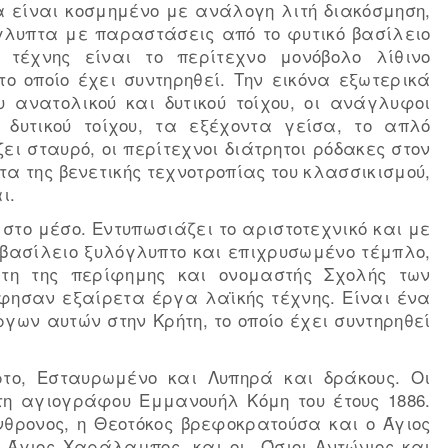
ρα είναι κοσμημένο με ανάλογη λιτή διακόσμηση,
γλυπτα με παραστάσεις από το φυτικό βασίλειο
 τέχνης είναι το περίτεχνο μονόβολο λίθινο
ο οποίο έχει συντηρηθεί. Την εικόνα εξωτερικά
 ανατολικού και δυτικού τοίχου, οι ανάγλυφοι
 δυτικού τοίχου, τα εξέχοντα γείσα, το απλό
ει σταυρό, οι περίτεχνοι διάτρητοι ρόδακες στον
τα της βενετικής τεχνοτροπίας του κλασσικισμού,
ι.
 στο μέσο. Εντυπωσιάζει το αριστοτεχνικό και με
 βασίλειο ξυλόγλυπτο και επιχρυσωμένο τέμπλο,
ίτη της περίφημης και ονομαστής Σχολής των
άφησαν εξαίρετα έργα λαϊκής τέχνης. Είναι ένα
γων αυτών στην Κρήτη, το οποίο έχει συντηρηθεί
το, Εσταυρωμένο και Λυπηρά και δράκους. Οι
τη αγιογράφου Εμμανουήλ Κόμη του έτους 1886.
νθρονος, η Θεοτόκος βρεφοκρατούσα και ο Άγιος
 Άγιος Χαράλαμπος, και οι Όσιοι Αντώνιος και