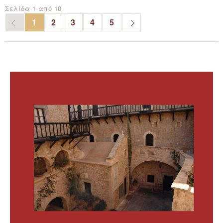
Σελίδα 1 από 10
1
2
3
4
5