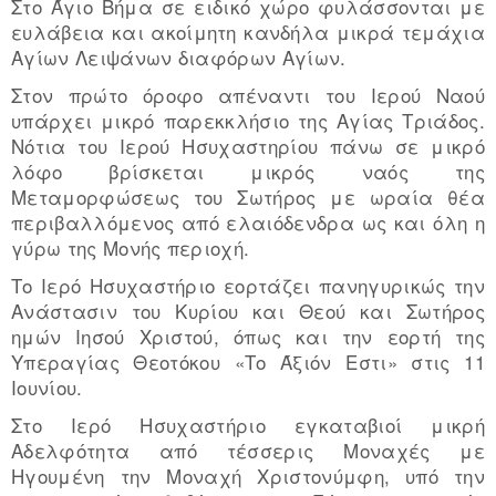
Στο Άγιο Βήμα σε ειδικό χώρο φυλάσσονται με
ευλάβεια και ακοίμητη κανδήλα μικρά τεμάχια
Αγίων Λειψάνων διαφόρων Αγίων.
Στον πρώτο όροφο απέναντι του Ιερού Ναού
υπάρχει μικρό παρεκκλήσιο της Αγίας Τριάδος.
Νότια του Ιερού Ησυχαστηρίου πάνω σε μικρό
λόφο βρίσκεται μικρός ναός της
Μεταμορφώσεως του Σωτήρος με ωραία θέα
περιβαλλόμενος από ελαιόδενδρα ως και όλη η
γύρω της Μονής περιοχή.
Το Ιερό Ησυχαστήριο εορτάζει πανηγυρικώς την
Ανάστασιν του Κυρίου και Θεού και Σωτήρος
ημών Ιησού Χριστού, όπως και την εορτή της
Υπεραγίας Θεοτόκου «Το Άξιόν Εστι» στις 11
Ιουνίου.
Στο Ιερό Ησυχαστήριο εγκαταβιοί μικρή
Αδελφότητα από τέσσερις Μοναχές με
Ηγουμένη την Μοναχή Χριστονύμφη, υπό την