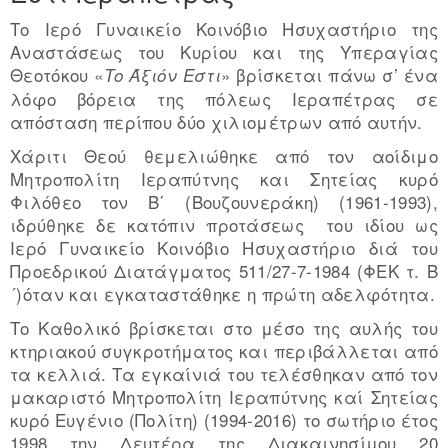
Το Ιερό Γυναικείο Κοινόβιο Ησυχαστήριο της
Αναστάσεως του Κυρίου και της Υπεραγίας
Θεοτόκου «
» βρίσκεται πάνω σ’ ένα
Το Άξιόν Εστι
λόφο βόρεια της πόλεως Ιεραπέτρας σε
απόσταση περίπου δύο χιλιομέτρων από αυτήν.
Χάριτι Θεού θεμελιώθηκε από τον αοίδιμο
Μητροπολίτη Ιεραπύτνης και Σητείας κυρό
Φιλόθεο τον Β΄ (Βουζουνεράκη) (1961-1993),
ιδρύθηκε δε κατόπιν προτάσεως του ιδίου ως
Ιερό Γυναικείο Κοινόβιο Ησυχαστήριο διά του
Προεδρικού Διατάγματος 511/27-7-1984 (ΦΕΚ τ. Β
´)όταν και εγκαταστάθηκε η πρώτη αδελφότητα.
Το Καθολικό βρίσκεται στο μέσο της αυλής του
κτηριακού συγκροτήματος και περιβάλλεται από
τα κελλιά. Τα εγκαίνιά του τελέσθηκαν από τον
μακαριστό Μητροπολίτη Ιεραπύτνης καί Σητείας
κυρό Ευγένιο (Πολίτη) (1994-2016) το σωτήριο έτος
1998 την Δευτέρα της Διακαινησίμου 20