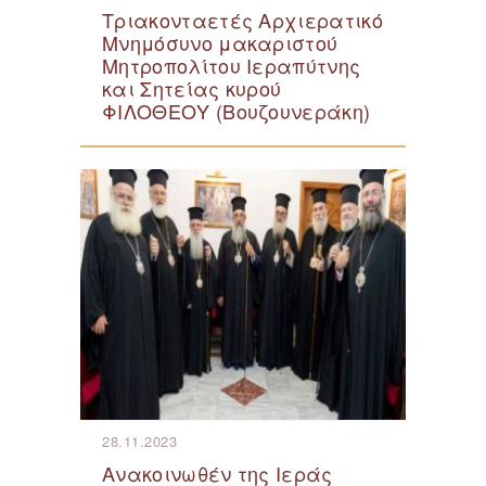
Τριακονταετές Αρχιερατικό
Μνημόσυνο μακαριστού
Μητροπολίτου Ιεραπύτνης
και Σητείας κυρού
ΦΙΛΟΘΕΟΥ (Βουζουνεράκη)
28.11.2023
Ανακοινωθέν της Ιεράς