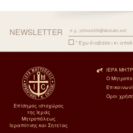
NEWSLETTER
Email
Έχω διαβάσει κι απο
ΙΕΡΑ ΜΗΤΡ
Ο Μητροπο
Επικοινων
Όροι χρήσ
Επίσημος ιστοχώρος
της Ιεράς
Μητροπόλεως
Ιεραπύτνης και Σητείας