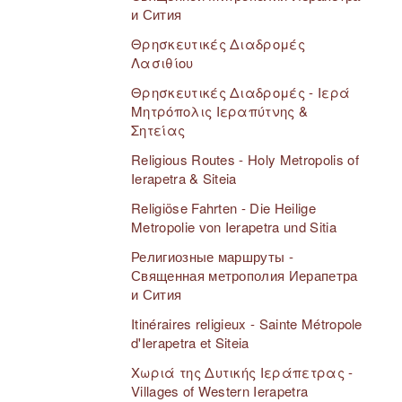
и Сития
Θρησκευτικές Διαδρομές
Λασιθίου
Θρησκευτικές Διαδρομές - Ιερά
Μητρόπολις Ιεραπύτνης &
Σητείας
Religious Routes - Holy Metropolis of
Ierapetra & Siteia
Religiöse Fahrten - Die Heilige
Metropolie von Ierapetra und Sitia
Религиозные маршруты -
Священная метрополия Иерапетра
и Сития
Itinéraires religieux - Sainte Métropole
d'Ierapetra et Siteia
Χωριά της Δυτικής Ιεράπετρας -
Villages of Western Ierapetra