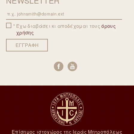
NEWSLETTER
Email
Έχω διαβάσει κι αποδέχομαι τους
όρους
χρήσης
ΕΓΓΡΑΦΗ
Επίσημος ιστοχώρος της Ιεράς Μητροπόλεως