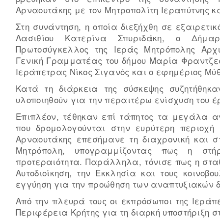
Αρναουτάκης με τον Μητροπολίτη Ιεραπύτνης κα
Στη συνάντηση, η οποία διεξήχθη σε εξαιρετι
Λασιθίου Κατερίνα Σπυριδάκη, ο Δήμα
Πρωτοσύγκελλος της Ιεράς Μητρόπολης Αρχ
Γενική Γραμματέας του δήμου Μαρία Φραντζεσ
Ιεράπετρας Νίκος Σιγανός και ο εφημέριος Μ
Κατά τη διάρκεια της σύσκεψης συζητήθηκα
υλοποιηθούν για την περαιτέρω ενίσχυση του έρ
Επιπλέον, τέθηκαν επί τάπητος τα μεγάλα α
που δρομολογούνται στην ευρύτερη περιοχή
Αρναουτάκης επεσήμανε τη διαχρονική και σ
Μητρόπολη, υπογραμμίζοντας πως η στή
προτεραιότητα. Παράλληλα, τόνισε πως η στα
Αυτοδιοίκηση, την Εκκλησία και τους κοινοβ
εγγύηση για την προώθηση των αναπτυξιακών δ
Από την πλευρά τους οι εκπρόσωποι της Ιεράπ
Περιφέρεια Κρήτης για τη διαρκή υποστήριξη σ