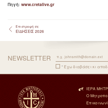
Πηγή:
www.cretalive.gr
Επιστροφή σε
ΕΙΔΗΣΕΙΣ 2026
NEWSLETTER
Email
Έχω διαβάσει κι απο
ΙΕΡΑ ΜΗΤΡ
Ο Μητροπο
Επικοινων