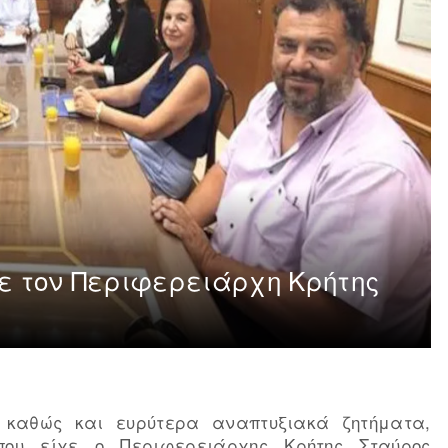
με τον Περιφερειάρχη Κρήτης
 καθώς και ευρύτερα αναπτυξιακά ζητήματα,
που είχε ο Περιφερειάρχης Κρήτης Σταύρος