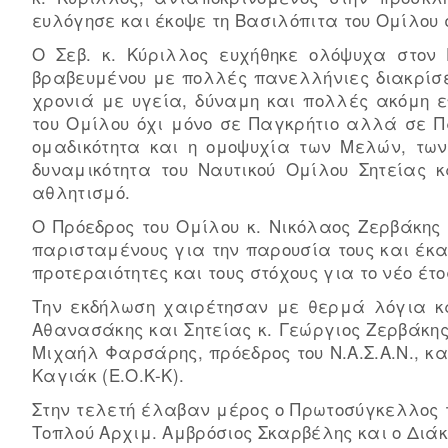
ευλόγησε και έκοψε τη Βασιλόπιτα του Ομίλου
Ο Σεβ. κ. Κύριλλος ευχήθηκε ολόψυχα στον
βραβευμένου με πολλές πανελλήνιες διακρίσ
χρονιά με υγεία, δύναμη και πολλές ακόμη επ
του Ομίλου όχι μόνο σε Παγκρήτιο αλλά σε Πα
ομαδικότητα και η ομοψυχία των Μελών, των
δυναμικότητα του Ναυτικού Ομίλου Σητείας
αθλητισμό.
Ο Πρόεδρος του Ομίλου κ. Νικόλαος Ζερβάκης 
παρισταμένους για την παρουσία τους και έκα
προτεραιότητες και τους στόχους για το νέο έτο
Την εκδήλωση χαιρέτησαν με θερμά λόγια κα
Αθανασάκης και Σητείας κ. Γεώργιος Ζερβάκης.
Μιχαήλ Φαρσάρης, πρόεδρος του Ν.Α.Σ.Α.Ν., κ
Καγιάκ (Ε.Ο.Κ-Κ).
Στην τελετή έλαβαν μέρος ο Πρωτοσύγκελλος 
Τοπλού Αρχιμ. Αμβρόσιος Σκαρβέλης και ο Διά