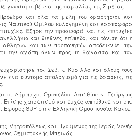
 σε γνωστή ταβέρνα της παραλίας της Σητείας.
 Πρόεδρο και όλα τα μέλη του δραστήριου και
εις Ναυτικού Ομίλου ευλογημένη και καρποφόρα
ιτυχίες. Εξήρε την προσφορά και τις επιτυχίες
νελλήνιο και διεθνές επίπεδο, και τόνισε ότι η
 αθλητών και των προπονητών αποδεικνύει την
 και την αγάπη όλων προς τη θάλασσα και τον
ευχαρίστησε τον Σεβ. κ. Κύριλλο και όλους τους
νε ένα σύντομο απολογισμό για τις δράσεις, τις
ς.
ι οι Δήμαρχοι Οροπεδίου Λασιθίου κ. Γεώργιος
 Επίσης χαιρετισμό και ευχές απηύθυνε και ο κ.
αι Έφορος SUP στην Ελληνική Ομοσπονδία Κάνοε-
της Μητροπόλεως και Ηγούμενος της Ιεράς Μονής
κονος Θεμιστοκλής Μπεϊνάς.