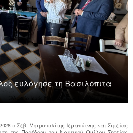
λλος ευλόγησε τη Βασιλόπιτα
2026 ο Σεβ. Μητροπολίτης Ιεραπύτνης και Σητείας
ηση της Προέδρου του Ναυτικού Ομίλου Σητείας