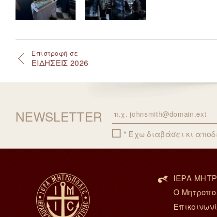
Επιστροφή σε
ΕΙΔΗΣΕΙΣ 2026
NEWSLETTER
Email
Έχω διαβάσει κι απο
ΙΕΡΑ ΜΗΤΡ
Ο Μητροπο
Επικοινων