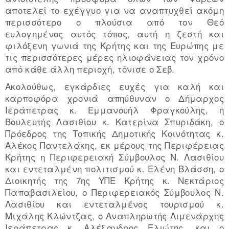
αποτελεί το εχέγγυο για να αναπτυχθεί ακόμη
περισσότερο ο πλούσια από τον Θεό
ευλογημένος αυτός τόπος, αυτή η ζεστή και
φιλόξενη γωνιά της Κρήτης και της Ευρώπης με
τις περισσότερες μέρες ηλιοφάνειας τον χρόνο
από κάθε άλλη περιοχή, τόνισε ο Σεβ.
Ακολούθως, εγκάρδιες ευχές για καλή και
καρποφόρα χρονιά απηύθυναν ο Δήμαρχος
Ιεράπετρας κ. Εμμανουήλ Φραγκούλης, η
Βουλευτής Λασιθίου κ. Κατερίνα Σπυριδάκη, ο
Πρόεδρος της Τοπικής Δημοτικής Κοινότητας κ.
Αλέκος Παντελάκης, εκ μέρους της Περιφέρειας
Κρήτης η Περιφερειακή Σύμβουλος Ν. Λασιθίου
και εντεταλμένη πολιτισμού κ. Ελένη Βλάσση, ο
Διοικητής της 7ης ΥΠΕ Κρήτης κ. Νεκτάριος
Παπαβασιλείου, ο Περιφερειακός Σύμβουλος Ν.
Λασιθίου και εντεταλμένος τουρισμού κ.
Μιχάλης Κλώντζας, ο Αναπληρωτής Λιμενάρχης
Ιεράπετρας κ. Αλέξανδρος Ελιώτης, και ο