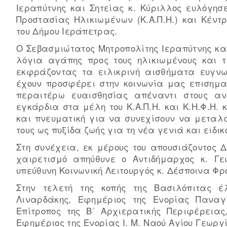
Ιεραπύτνης και Σητείας κ. Κύριλλος ευλόγησ
Προστασίας Ηλικιωμένων (Κ.Α.Π.Η.) και Κέντ
του Δήμου Ιεράπετρας.
Ο Σεβασμιώτατος Μητροπολίτης Ιεραπύτνης κα
λόγια αγάπης προς τους ηλικιωμένους και τ
εκφράζοντας τα ειλικρινή αισθήματα ευγνω
έχουν προσφέρει στην κοινωνία μας επισημα
περαιτέρω ευαισθησίας απέναντι στους ανθ
εγκάρδια στα μέλη του Κ.Α.Π.Η. και Κ.Η.Φ.Η.
και πνευματική για να συνεχίσουν να μεταλα
τους ως πυξίδα ζωής για τη νέα γενιά και ειδι
Στη συνέχεια, εκ μέρους του απουσιάζοντος
χαιρετισμό απηύθυνε ο Αντιδήμαρχος κ. Γε
υπεύθυνη Κοινωνική Λειτουργός κ. Δέσποινα Φρ
Στην τελετή της κοπής της Βασιλόπιτας 
Λιναρδάκης, Εφημέριος της Ενορίας Πανα
Επίτροπος της Β´ Αρχιερατικής Περιφέρειας
Εφημέριος της Ενορίας Ι. Μ. Ναού Αγίου Γεωργ