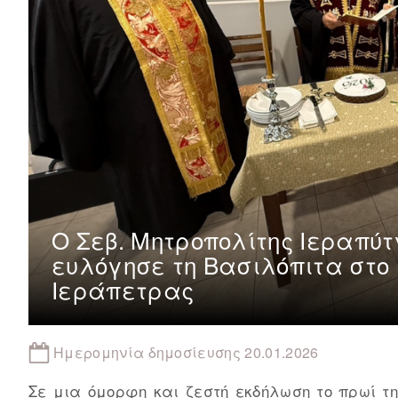
Ο Σεβ. Μητροπολίτης Ιεραπύτν
ευλόγησε τη Βασιλόπιτα στο Κ
Ιεράπετρας
Ημερομηνία δημοσίευσης 20.01.2026
Σε μια όμορφη και ζεστή εκδήλωση το πρωί της