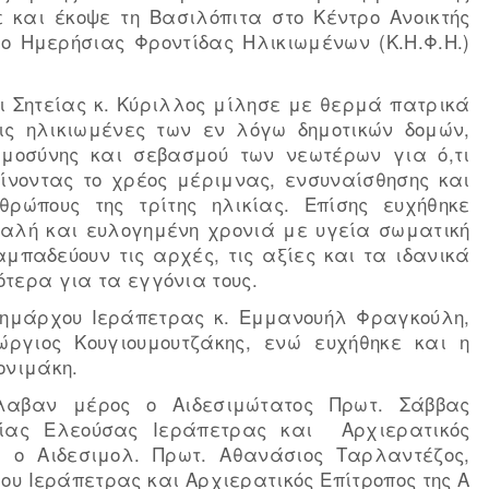
ε και έκοψε τη Βασιλόπιτα στο Κέντρο Ανοικτής
ρο Ημερήσιας Φροντίδας Ηλικιωμένων (Κ.Η.Φ.Η.)
ι Σητείας κ. Κύριλλος μίλησε με θερμά πατρικά
ις ηλικιωμένες των εν λόγω δημοτικών δομών,
μοσύνης και σεβασμού των νεωτέρων για ό,τι
ίνοντας το χρέος μέριμνας, ενσυναίσθησης και
ρώπους της τρίτης ηλικίας. Επίσης ευχήθηκε
 καλή και ευλογημένη χρονιά με υγεία σωματική
μπαδεύουν τις αρχές, τις αξίες και τα ιδανικά
κότερα για τα εγγόνια τους.
 Δημάρχου Ιεράπετρας κ. Εμμανουήλ Φραγκούλη,
ώργιος Κουγιουμουτζάκης, ενώ ευχήθηκε και η
ονιμάκη.
έλαβαν μέρος ο Αιδεσιμώτατος Πρωτ. Σάββας
γίας Ελεούσας Ιεράπετρας και Αρχιερατικός
, ο Αιδεσιμολ. Πρωτ. Αθανάσιος Ταρλαντέζος,
ίου Ιεράπετρας και Αρχιερατικός Επίτροπος της Α