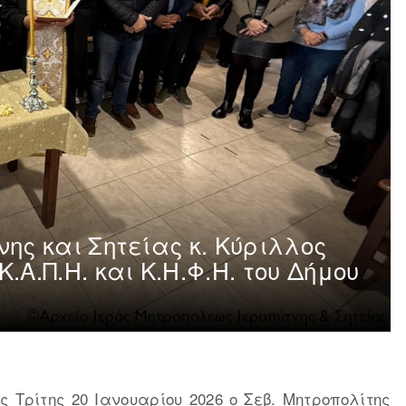
ης και Σητείας κ. Κύριλλος
.Α.Π.Η. και Κ.Η.Φ.Η. του Δήμου
 Τρίτης 20 Ιανουαρίου 2026 ο Σεβ. Μητροπολίτης