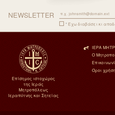
NEWSLETTER
Email
Έχω διαβάσει κι απο
ΙΕΡΑ ΜΗΤΡ
Ο Μητροπο
Επικοινων
Όροι χρήσ
Επίσημος ιστοχώρος
της Ιεράς
Μητροπόλεως
Ιεραπύτνης και Σητείας