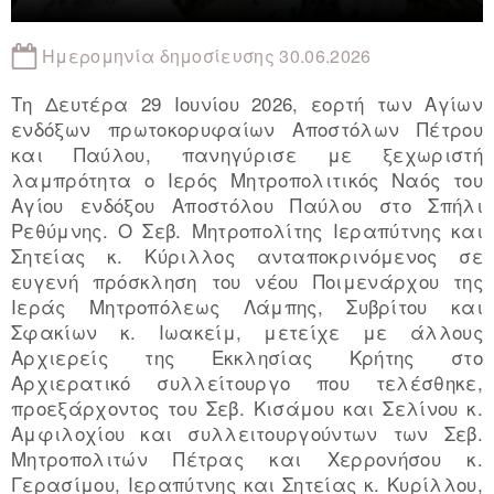
Ημερομηνία δημοσίευσης 30.06.2026
Τη Δευτέρα 29 Ιουνίου 2026, εορτή των Αγίων
ενδόξων πρωτοκορυφαίων Αποστόλων Πέτρου
και Παύλου, πανηγύρισε με ξεχωριστή
λαμπρότητα ο Ιερός Μητροπολιτικός Ναός του
Αγίου ενδόξου Αποστόλου Παύλου στο Σπήλι
Ρεθύμνης. Ο Σεβ. Μητροπολίτης Ιεραπύτνης και
Σητείας κ. Κύριλλος ανταποκρινόμενος σε
ευγενή πρόσκληση του νέου Ποιμενάρχου της
Ιεράς Μητροπόλεως Λάμπης, Συβρίτου και
Σφακίων κ. Ιωακείμ, μετείχε με άλλους
Αρχιερείς της Εκκλησίας Κρήτης στο
Αρχιερατικό συλλείτουργο που τελέσθηκε,
προεξάρχοντος του Σεβ. Κισάμου και Σελίνου κ.
Αμφιλοχίου και συλλειτουργούντων των Σεβ.
Μητροπολιτών Πέτρας και Χερρονήσου κ.
Γερασίμου, Ιεραπύτνης και Σητείας κ. Κυρίλλου,