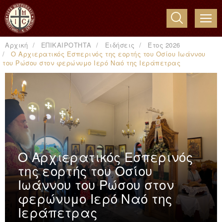
ME
Αρχική
ΕΠΙΚΑΙΡΟΤΗΤΑ
Ειδήσεις
Έτος 2026
Ο Αρχιερατικός Εσπερινός της εορτής του Οσίου Ιωάννου
του Ρώσου στον φερώνυμο Ιερό Ναό της Ιεράπετρας
Ο Αρχιερατικός Εσπερινός
της εορτής του Οσίου
Ιωάννου του Ρώσου στον
φερώνυμο Ιερό Ναό της
Ιεράπετρας