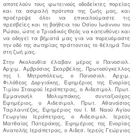
αποτελούν τους φωτεινούς οδοδείκτες πορείας
και τα ασφαλή πρότυπα της ζωής μας, και
προέτρεψε όλοι να επικαλούμαστε τις
πρεσβείες και τη βοήθεια του Οσίου Ιωάννου του
Ρώσου, ώστε ο Τριαδικός Θεός να κατευθύνει και
να οδηγεί τα βήματά μας για να πορευόμαστε
την οδό της σωτηρίας πράττοντας το θέλημά Του
στη ζωή μας.
Στην Ακολουθία έλαβαν μέρος o Πανοσιολ.
Αρχιμ. Αμβρόσιος Σκαρβέλης, Πρωτοσύγκελλος
της Ι. Μητροπόλεως, ο Πανοσιολ. Αρχιμ.
Φιλόθεος Δοργιάκης, Εφημέριος της Ενορίας
Τιμίου Σταυρού Ιεράπετρας, ο Αιδεσιμολ. Πρωτ.
Εμμανουήλ Μολυμπάκης, συνταξιούχος
Εφημέριος, ο Αιδεσιμολ. Πρωτ. Αθανάσιος
Ταρλαντέζος, Εφημέριος του Ι. Μ. Ναού Αγίου
Γεωργίου Ιεράπετρας, ο Αιδεσιμολ. Ιερεύς
Ματθαίος Πατεράκης, Εφημέριος της Ενορίας
Ανατολής Ιεράπετρας, ο Αιδεσ. Ιερεύς Γεώργιος