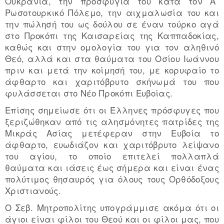
Ουκρανία, την προσφυγιά του κατά τον Α΄
Ρωσοτουρκικό Πόλεμο, την αιχμαλωσία του και
την πώλησή του ως δούλου σε έναν τούρκο αγά
στο Προκόπι της Καισαρείας της Καππαδοκίας,
καθώς και στην ομολογία του για τον αληθινό
Θεό, αλλά και στα θαύματα του Οσίου Ιωάννου
πριν και μετά την κοίμησή του, με κορυφαίο το
άφθαρτο και χαριτόβρυτο σκήνωμά του που
φυλάσσεται στο Νέο Προκόπι Ευβοίας.
Επίσης σημείωσε ότι οι Έλληνες πρόσφυγες που
ξεριζώθηκαν από τις αλησμόνητες πατρίδες της
Μικράς Ασίας μετέφεραν στην Ευβοία το
άφθαρτο, ευωδιάζον και χαριτόβρυτο λείψανο
του αγίου, το οποίο επιτελεί πολλαπλά
θαύματα και ιάσεις έως σήμερα και είναι ένας
πολύτιμος θησαυρός για όλους τους Ορθόδοξους
Χριστιανούς.
Ο Σεβ. Μητροπολίτης υπογράμμισε ακόμα ότι οι
άγιοι είναι φίλοι του Θεού και οι φίλοι μας, που