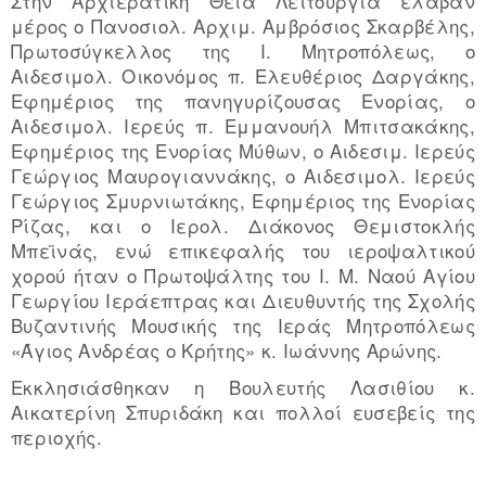
Στην Αρχιερατική Θεία Λειτουργία έλαβαν
μέρος ο Πανοσιολ. Αρχιμ. Αμβρόσιος Σκαρβέλης,
Πρωτοσύγκελλος της Ι. Μητροπόλεως, ο
Αιδεσιμολ. Οικονόμος π. Ελευθέριος Δαργάκης,
Εφημέριος της πανηγυρίζουσας Ενορίας, ο
Αιδεσιμολ. Ιερεύς π. Εμμανουήλ Μπιτσακάκης,
Εφημέριος της Ενορίας Μύθων, ο Αιδεσιμ. Ιερεύς
Γεώργιος Μαυρογιαννάκης, ο Αιδεσιμολ. Ιερεύς
Γεώργιος Σμυρνιωτάκης, Εφημέριος της Ενορίας
Ρίζας, και ο Ιερολ. Διάκονος Θεμιστοκλής
Μπεϊνάς, ενώ επικεφαλής του ιεροψαλτικού
χορού ήταν ο Πρωτοψάλτης του Ι. Μ. Ναού Αγίου
Γεωργίου Ιεράεπτρας και Διευθυντής της Σχολής
Βυζαντινής Μουσικής της Ιεράς Μητροπόλεως
«Άγιος Ανδρέας ο Κρήτης» κ. Ιωάννης Αρώνης.
Εκκλησιάσθηκαν η Βουλευτής Λασιθίου κ.
Αικατερίνη Σπυριδάκη και πολλοί ευσεβείς της
περιοχής.