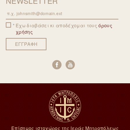
NEWSLETTER
Email
Έχω διαβάσει κι αποδέχομαι τους
όρους
χρήσης
ΕΓΓΡΑΦΗ
Επίσημος ιστοχώρος της Ιεράς Μητροπόλεως