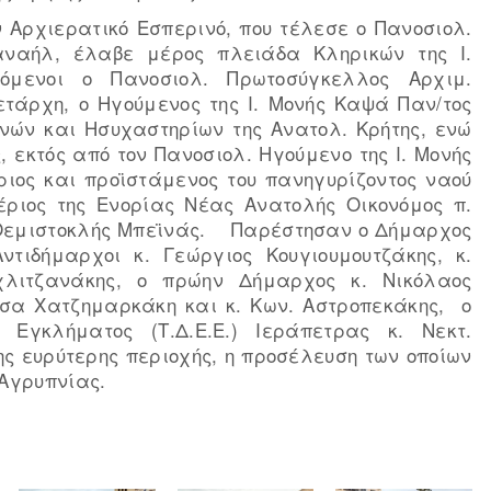
ν Αρχιερατικό Εσπερινό, που τέλεσε ο Πανοσιολ.
αναήλ, έλαβε μέρος πλειάδα Κληρικών της Ι.
όμενοι ο Πανοσιολ. Πρωτοσύγκελλος Αρχιμ.
τάρχη, ο Ηγούμενος της Ι. Μονής Καψά Παν/τος
ονών και Ησυχαστηρίων της Ανατολ. Κρήτης, ενώ
 εκτός από τον Πανοσιολ. Ηγούμενο της Ι. Μονής
ιος και προϊστάμενος του πανηγυρίζοντος ναού
έριος της Ενορίας Νέας Ανατολής Οικονόμος π.
ς Θεμιστοκλής Μπεϊνάς. Παρέστησαν ο Δήμαρχος
τιδήμαρχοι κ. Γεώργιος Κουγιουμουτζάκης, κ.
λιτζανάκης, ο πρώην Δήμαρχος κ. Νικόλαος
ρύσα Χατζημαρκάκη και κ. Κων. Αστροπεκάκης, ο
 Εγκλήματος (Τ.Δ.Ε.Ε.) Ιεράπετρας κ. Νεκτ.
ς ευρύτερης περιοχής, η προσέλευση των οποίων
 Αγρυπνίας.