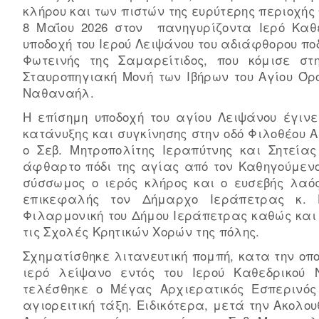
κλήρου και των πιστών της ευρύτερης περιοχή
8 Μαΐου 2026 στον πανηγυρίζοντα Ιερό Καθ
υποδοχή του Ιερού Λειψάνου του αδιάφθορου π
Φωτεινής της Σαμαρείτιδος, που κόμισε σ
Σταυροπηγιακή Μονή των Ιβήρων του Αγίου Όρ
Ναθαναήλ.
Η επίσημη υποδοχή του αγίου Λειψάνου έγιν
κατάνυξης και συγκίνησης στην οδό Φιλοθέου Α
ο Σεβ. Μητροπολίτης Ιεραπύτνης και Σητεία
άφθαρτο πόδι της αγίας από τον Καθηγούμενο 
σύσσωμος ο ιερός κλήρος και ο ευσεβής λαό
επικεφαλής τον Δήμαρχο Ιεράπετρας κ.
Φιλαρμονική του Δήμου Ιεράπετρας καθώς και
τις Σχολές Κρητικών Χορών της πόλης.
Σχηματίσθηκε λιτανευτική πομπή, κατα την οπο
ιερό λείψανο εντός του Ιερού Καθεδρικού 
τελέσθηκε ο Μέγας Αρχιερατικός Εσπερινός
αγιορειτική τάξη. Ειδικότερα, μετά την Ακολο