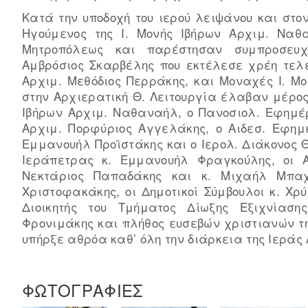
Κατά την υποδοχή του ιερού λειψάνου και στο
Ηγούμενος της Ι. Μονής Ιβήρων Αρχιμ. Ναθ
Μητροπόλεως και παρέστησαν συμπροσευχ
Αμβρόσιος Σκαρβέλης που εκτέλεσε χρέη τελε
Αρχιμ. Μεθόδιος Περράκης, και Μοναχές Ι. Μ
στην Αρχιερατική Θ. Λειτουργία έλαβαν μέρος,
Ιβήρων Αρχιμ. Ναθαναήλ, ο Πανοσιολ. Εφημέρ
Αρχιμ. Πορφύριος Αγγελάκης, ο Αιδεσ. Εφημ
Εμμανουήλ Προϊστάκης και ο Ιερολ. Διάκονο
Ιεράπετρας κ. Εμμανουήλ Φραγκούλης, οι Αν
Νεκτάριος Παπαδάκης και κ. Μιχαήλ Μπαχ
Χριστοφακάκης, οι Δημοτικοί Σύμβουλοι κ. Χ
Διοικητής του Τμήματος Δίωξης Εξιχνίασης
Φρονιμάκης και πλήθος ευσεβών χριστιανών τη
υπήρξε αθρόα καθ’ όλη την διάρκεια της Ιεράς
ΦΩΤΟΓΡΑΦΙΕΣ