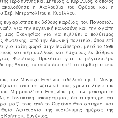
της Ιεραπύτνης και Σητείας κ. Κύριλλος, ο οποίος
 ακολούθησε η Ακολουθία του Όρθρου και η
υ Σεβ. Μητροπολίτου κ. Kυρίλλου.
ς ευχαρίστησε εκ βάθους καρδίας τον Πανοσιολ.
αναήλ για την ευγενική καλοσύνη και την αγάπη
ής μας Εκκλησίας για να εξέλθει ο πολύτιμος
ς Φωτεινής, από την Αθωνική πολιτεία, όπου επί
ι για τρίτη φορά στην Ιεράπετρα, μετά το 1998
ρεπούς και περικαλλούς και εσχάτως εκ βάθρων
γίας Φωτεινής. Πρόκειται για το μεγαλύτερο
δι της Αγίας, το οποίο διατηρείται άφθαρτο από
ου, τον Μοναχό Ευγένιο, αδελφό της Ι. Μονής
ρίζονται από τα νεανικά τους χρόνια λόγω του
 του Μητροπολίτου Ευγενίου με τον μακαριστό
ίλειο Γοντικάκη, υπογράμμισε ότι αμφότεροι θα
α μαζί τους από το Ουράνιο Θυσιαστήριο, και
 Θεία Λειτουργία της κυριώνυμης ημέρας της
 Κρήτης κ. Ευγένιος.