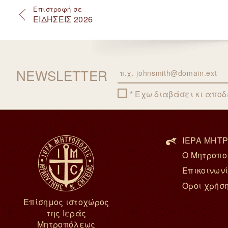
Επιστροφή σε
ΕΙΔΗΣΕΙΣ 2026
NEWSLETTER
Email
Έχω διαβάσει κι απο
ΙΕΡΑ ΜΗΤΡ
Ο Μητροπο
Επικοινων
Όροι χρήσ
Επίσημος ιστοχώρος
της Ιεράς
Μητροπόλεως