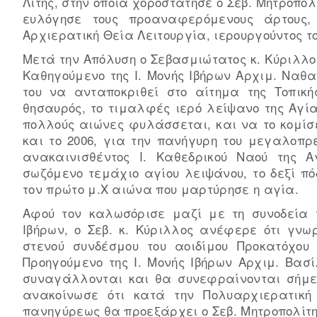
Λιτής, στην οποία χοροστάτησε ο Σεβ. Μητροπολί
ευλόγησε τους προαναφερόμενους άρτους,
Αρχιερατική Θεία Λειτουργία, ιερουργούντος το
Μετά την Απόλυση ο Σεβασμιώτατος κ. Κύριλλο
Καθηγούμενο της Ι. Μονής Ιβήρων Αρχιμ. Ναθ
του να ανταποκριθεί στο αίτημα της Τοπικ
θησαυρός, το τιμαλφές ιερό λείψανο της Αγία
πολλούς αιώνες φυλάσσεται, και να το κομίσε
και το 2006, για την πανήγυρη του μεγαλοπ
ανακαινισθέντος Ι. Καθεδρικού Ναού της Α
σωζόμενο τεμάχιο αγίου λειψάνου, το δεξί πό
τον πρώτο μ.Χ αιώνα που μαρτύρησε η αγία.
Αφού τον καλωσόρισε μαζί με τη συνοδεία τ
Ιβήρων, ο Σεβ. κ. Κύριλλος ανέφερε ότι γνω
στενού συνδέσμου του αοιδίμου Προκατόχου
Προηγούμενο της Ι. Μονής Ιβήρων Αρχιμ. Βασ
συναγάλλονται και θα συνεφραίνονται σήμερ
ανακοίνωσε ότι κατά την Πολυαρχιερατική
πανηγύρεως θα προεξάρχει ο Σεβ. Μητροπολίτης