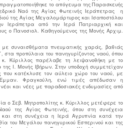
ς πραγματοποιήθηκε το απόγευμα της Παρασκευής
εδρικό Ναό της Αγίας Φωτεινής Ιεράπετρας η
οδιού της Αγίας Μεγαλομάρτυρος και Ισαποστόλου
την Ιεράπετρα από την Ιερά Πατριαρχική και
ους ο Πανοσιολ. Καθηγούμενος της Μονής Αρχιμ.
ε με συναισθήματα πνευματικής χαράς, βαθιάς
΄, στα προπύλαια του πανηγυρίζοντος ναού, όπου
ς κ. Κύριλλος παρέλαβε τη λειψανοθήκη με το
της Ι. Μονής Ιβήρων. Στην υποδοχή συμμετείχαν
ς που κατέκλυσε τον αύλειο χώρο του ναού, με
 Εμμαν. Φραγκούλη, ενώ τιμές απέδωσαν η
 νέοι και νέες με παραδοσιακές ενδυμασίες από
ία ο Σεβ. Μητροπολίτης κ. Κύριλλος μετέφερε το
Ναού της Αγίας Φωτεινής, όπου στη συνέχεια
 και στη συνέχεια η Ιερά Αγρυπνία κατά την
υθία του Μεγάλου πανηγυρικού Εσπερινού και της