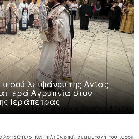
 ιερού λειψάνου της Αγίας
αι Ιερά Αγρυπνία στον
της Ιεράπετρας
αλοπρέπεια και πληθωρική συμμετοχή του ιερού