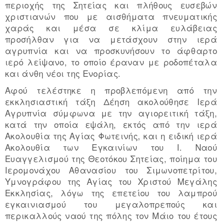
περιοχής της Σητείας και πλήθους ευσεβών
χριστιανών που με αισθήματα πνευματικής
χαράς και μέσα σε κλίμα ευλάβειας
προσήλθαν για να μετάσχουν στην ιερά
αγρυπνία και να προσκυνήσουν το άφθαρτο
ιερό λείψανο, το οποίο έραναν με ροδοπέταλα
και άνθη νέοι της Ενορίας.
Αφού τελέστηκε η προβλεπόμενη από την
εκκλησιαστική τάξη Δέηση ακολούθησε Ιερά
Αγρυπνία σύμφωνα με την αγιορειτική τάξη,
κατά την οποία εψάλη, εκτός από την ιερά
Ακολουθία της Αγίας Φωτεινής, και η ειδική ιερά
Ακολουθία των Εγκαινίων του Ι. Ναού
Ευαγγελισμού της Θεοτόκου Σητείας, ποίημα του
Ιερομονάχου Αθανασίου του Σιμωνοπετρίτου,
Υμνογράφου της Αγίας του Χριστού Μεγάλης
Εκκλησίας, λόγω της επετείου του λαμπρού
εγκαινιασμού του μεγαλοπρεπούς και
περικαλλούς ναού της πόλης τον Μάιο του έτους