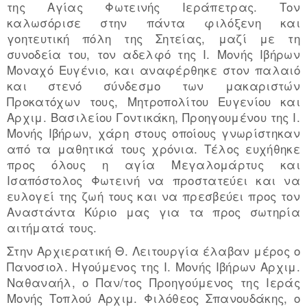
της Αγίας Φωτεινής Ιεράπετρας. Τον
καλωσόρισε στην πάντα φιλόξενη και
γοητευτική πόλη της Σητείας, μαζί με τη
συνοδεία του, τον αδελφό της Ι. Μονής Ιβήρων
Μοναχό Ευγένιο, και αναφέρθηκε στον παλαιό
και στενό σύνδεσμο των μακαριστών
Προκατόχων τους, Μητροπολίτου Ευγενίου και
Αρχιμ. Βασιλείου Γοντικάκη, Προηγουμένου της Ι.
Μονής Ιβήρων, χάρη στους οποίους γνωρίστηκαν
από τα μαθητικά τους χρόνια. Τέλος ευχήθηκε
προς όλους η αγία Μεγαλομάρτυς και
Ισαπόστολος Φωτεινή να προστατεύει και να
ευλογεί της ζωή τους και να πρεσβεύει προς τον
Αναστάντα Κύριο μας για τα προς σωτηρία
αιτήματά τους.
Στην Αρχιερατική Θ. Λειτουργία έλαβαν μέρος ο
Πανοσιολ. Ηγούμενος της Ι. Μονής Ιβήρων Αρχιμ.
Ναθαναήλ, ο Παν/τος Προηγούμενος της Ιεράς
Μονής Τοπλού Αρχιμ. Φιλόθεος Σπανουδάκης, ο