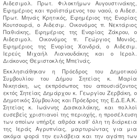
Αιδεσιμολ. Πρωτ. Φιλοκτήμων Αυγουστινάκης,
Εφημέριος και προϊστάμενος του ναού, ο Αιδεσ.
Πρωτ. Μηνάς Κρητικός, Εφημέριος της Ενορίας
Κουτσουρά, ο Αιδεσιμ. Οικονόμος π. Νεκτάριος
Παθιάκης, Εφημέριος της Ενορίας Ζάκρου, ο
Αιδεσιμολ. Οικονόμος π. Γεώργιος Μονιός,
Εφημέριος της Ενορίας Χανδρά, ο Αιδεσιμ.
Ιερεύς Μιχαήλ Λιανουδάκης και ο Ιερολ.
Διάκονος Θεμιστοκλής Μπεϊνάς.
Εκκλησιάθηκαν η Πρόεδρος του Δημοτικού
Συμβουλίου του Δήμου Σητείας κ. Μαρία
Νικητάκη, ως εκπρόσωπος του απουσιάζοντος
εκτός Σητείας Δημάρχου κ. Γεωργίου Ζερβάκη, ο
Δημοτικός Σύμβουλος και Πρόεδρος της Ε.Δ.Ε.Α.Κ.
Σητείας κ. Ιωάννης Δασκαλάκης, και πολλοί
ευσεβείς χριστιανοί της περιοχής, η προσέλευση
των οποίων υπήρξε αθρόα καθ’ όλη τη διάρκεια
της Ιεράς Αγρυπνίας, μαρτυρώντας για μια
ακόμα φορά την ευλάβεια και την αγάπη των