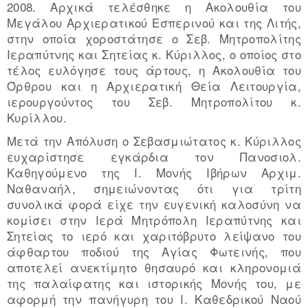
2008. Αρχικά τελέσθηκε η Ακολουθία του
Μεγάλου Αρχιερατικού Εσπερινού και της Λιτής,
στην οποία χοροστάτησε ο Σεβ. Μητροπολίτης
Ιεραπύτνης και Σητείας κ. Κύριλλος, ο οποίος στο
τέλος ευλόγησε τους άρτους, η Ακολουθία του
Όρθρου και η Αρχιερατική Θεία Λειτουργία,
ιερουργούντος του Σεβ. Μητροπολίτου κ.
Kυρίλλου.
Μετά την Απόλυση ο Σεβασμιώτατος κ. Κύριλλος
ευχαρίστησε εγκάρδια τον Πανοσιολ.
Καθηγούμενο της Ι. Μονής Ιβήρων Αρχιμ.
Ναθαναήλ, σημειώνοντας ότι για τρίτη
συνολικά φορά είχε την ευγενική καλοσύνη να
κομίσει στην Ιερά Μητρόπολη Ιεραπύτνης και
Σητείας το ιερό και χαριτόβρυτο λείψανο του
άφθαρτου ποδιού της Αγίας Φωτεινής, που
αποτελεί ανεκτίμητο θησαυρό και κληρονομιά
της παλαίφατης και ιστορικής Μονής του, με
αφορμή την πανήγυρη του Ι. Καθεδρικού Ναού