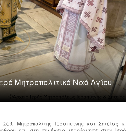
Ιερό Μητροπολιτικό Ναό Αγίου
ο Σεβ. Μητροπολίτης Ιεραπύτνης και Σητείας κ.
ρθρου και στη συνέχεια ιερούργησε στον Ιερό