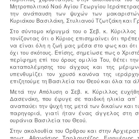
Μητροπολιτικό Ναό Αγίου Γεωργίου Ιεράπετρας
την ανάπαυση των ψυχών των μακαριστών
Κυριάκου Βασιλάκη, Στυλιανού Τζωτζάκη και 
Στο σύντομο κήρυγμά του ο Σεβ. κ. Κύριλλος
τονίζοντας ότι ο Κύριος επισημαίνει ότι πρέπ
να είναι όλη η ζωή μας μέσα στο φως και ότ
όχι του σκότους. Επίσης, σημείωσε πως ο Χρι
περίφημη επί του όρους ομιλία Του, θέτει τη
καταπολέμησης του άγχους και της μέριμ
υπενθυμίζει τον χρυσό κανόνα της ιεράρχ
επιζητούμε τη Βασιλεία του Θεού και όλα τα 
Μετά την Απόλυση ο Σεβ. κ. Κύριλλος ευχήθη
Δασενάκη, που έφυγε σε παιδική ηλικία απ᾽
αναπαύει την ψυχή της μετά των δικαίων και τω
παρηγοριά, γιατί ήταν ένας άγγελος στη σ
ουράνια Βασιλεία του Θεού.
Στην ακολουθία του Όρθρου και στην Αρχιερατ
πρωτ. Αθανάσιος Ταρλαντέζος, Εφημέριος τ