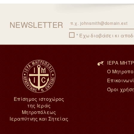
NEWSLETTER
Email
Έχω διαβάσει κι απο
ΙΕΡΑ ΜΗΤΡ
Ο Μητροπο
Επικοινων
Όροι χρήσ
Επίσημος ιστοχώρος
της Ιεράς
Μητροπόλεως
Ιεραπύτνης και Σητείας