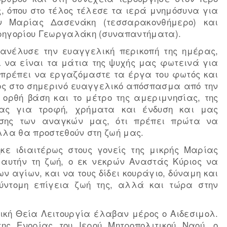
, όπου στο τέλος τέλεσε τα ιερά μνημόσυνα για
 Μαρίας Δασενάκη (τεσσαρακονθήμερο) και
Γρηγορίου Γεωργαλάκη (συναπαντήματα).
 ανέλυσε την ευαγγελική περικοπή της ημέρας,
ει να είναι τα μάτια της ψυχής μας φωτεινά για
ι πρέπει να εργαζόμαστε τα έργα του φωτός και
στός στο σημερινό ευαγγελικό απόσπασμα από την
ν ορθή βάση και το μέτρο της αμεριμνησίας, της
νας για τροφή, χρήματα και ένδυση και μας
ησης των αναγκών μας, ότι πρέπει πρώτα να
άλλα θα προστεθούν στη ζωή μας.
κε ιδιαιτέρως στους γονείς της μικρής Μαρίας
 αυτήν τη ζωή, ο εκ νεκρών Αναστάς Κύριος να
ν αγίων, και να τους δίδει κουράγιο, δύναμη και
ύντομη επίγεια ζωή της, αλλά και τώρα στην
ική Θεία Λειτουργία έλαβαν μέρος ο Αιδεσιμολ.
ης Ενορίας του Ιερού Μητροπολιτικού Ναού, ο