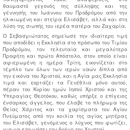
θαυμαστό γεγονός της σύλληψης και της
γέννησής του Ιωάννου του Προδρόμου από την
ηλικιωμένη και στείρα Ελισάβετ, αλλά και στη
λύση της σιωπής του ιερέα πατέρα του Ζαχαρία.
Ο Σεβασμιώτατος σημείωσε την ιδιαίτερη τιμή
που αποδίδει η Εκκλησία στο πρόσωπο του Τιμίου
Προδρόμου, τον τελευταία και μεγαλύτερο
Προφήτη και πρώτο Απόστολο, στον οποίο είναι
αφιερωμένη η ημέρα Τρίτη, εικονίζεται στο
τέμπλο των όλων των ιερών ναών δίπλα από
την εικόνα του Χριστού, και η Αγία μας Εκκλησία
τιμά και εορτάζει τα Γενέθλια μόνο αυτού,
πέραν του Κυρίου ημών Ιησού Χριστού και της
Υπεραγίας Θεοτόκου, καθώς υπήρξε ο επίγειος
ένσαρκος άγγελος, που έλαβε το πλήρωμα της
Θείας Χάριτος και τα χαρίσματα του Αγίου
Πνεύματος από την κοιλία της αγίας μητέρας
του Ελισάβετ, γενόμενος ο λύχνος που φωτίζει,
για να ετοιμάσει τον δρόμο του Χριστού.