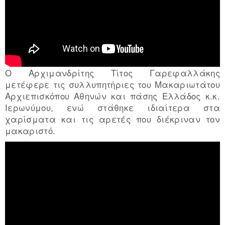
Ο Αρχιμανδρίτης Τίτος Γαρεφαλλάκης
μετέφερε τις συλλυπητήριες του Μακαριωτάτου
Αρχιεπισκόπου Αθηνών και πάσης Ελλάδος κ.κ.
Ιερωνύμου, ενώ στάθηκε ιδιαίτερα στα
χαρίσματα και τις αρετές που διέκριναν τον
μακαριστό.