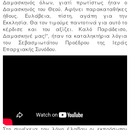
Δαμασκηνός όλων, γιατί πρωτίστως ήταν ο
Δαμασκηνός του Θεού. Αφήνει παρακαταθήκες
ήθους. Ευλάβεια, πίστη, αγάπη για την
Εκκλησία. Θα τον τιμούμε παντοτινά για αυτό το
κέρδισε και του αξίζει. Καλό Παράδεισο,
Δαμασκηνέ μας!”, ήταν τα καταληκτήρια λόγια
του Σεβασμιωτάτου Προέδρου της Ιεράς
Επαρχιακής Συνόδου.
Στη συνέχεια τον λόγο έλαβαν οι εκπρόσωποι