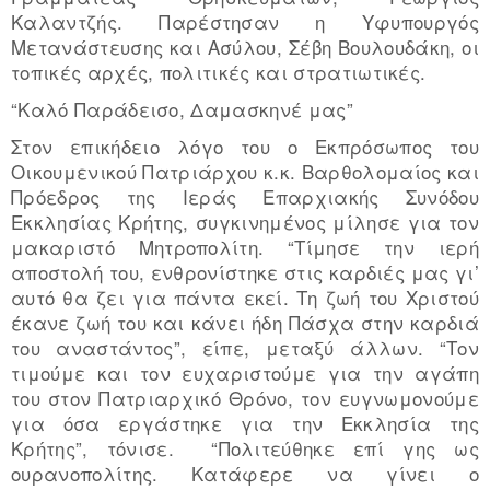
Καλαντζής. Παρέστησαν η Υφυπουργός
Μετανάστευσης και Ασύλου, Σέβη Βουλουδάκη, οι
τοπικές αρχές, πολιτικές και στρατιωτικές.
“Καλό Παράδεισο, Δαμασκηνέ μας”
Στον επικήδειο λόγο του ο Εκπρόσωπος του
Οικουμενικού Πατριάρχου κ.κ. Βαρθολομαίος και
Πρόεδρος της Ιεράς Επαρχιακής Συνόδου
Εκκλησίας Κρήτης, συγκινημένος μίλησε για τον
μακαριστό Μητροπολίτη. “Τίμησε την ιερή
αποστολή του, ενθρονίστηκε στις καρδιές μας γι’
αυτό θα ζει για πάντα εκεί. Τη ζωή του Χριστού
έκανε ζωή του και κάνει ήδη Πάσχα στην καρδιά
του αναστάντος”, είπε, μεταξύ άλλων. “Τον
τιμούμε και τον ευχαριστούμε για την αγάπη
του στον Πατριαρχικό Θρόνο, τον ευγνωμονούμε
για όσα εργάστηκε για την Εκκλησία της
Κρήτης”, τόνισε. “Πολιτεύθηκε επί γης ως
ουρανοπολίτης. Κατάφερε να γίνει ο