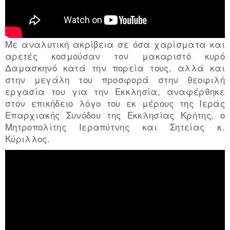
Με αναλυτική ακρίβεια σε όσα χαρίσματα και
αρετές κοσμούσαν τον μακαριστό κυρό
Δαμασκηνό κατά την πορεία τους, αλλά και
στην μεγάλη του προσφορά στην θεοφιλή
εργασία του για την Εκκλησία, αναφέρθηκε
στον επικήδειο λόγο του εκ μέρους της Ιεράς
Επαρχιακής Συνόδου της Εκκλησίας Κρήτης, ο
Μητροπολίτης Ιεραπύτνης και Σητείας κ.
Κύριλλος.