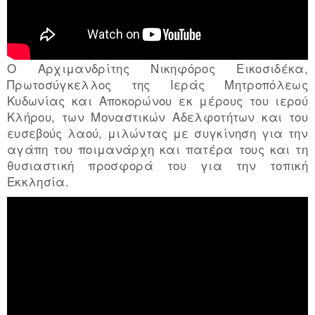
Ο Αρχιμανδρίτης Νικηφόρος Εικοσιδέκα,
Πρωτοσύγκελλος της Ιεράς Μητροπόλεως
Κυδωνίας και Αποκορώνου εκ μέρους του ιερού
Κλήρου, των Μοναστικών Αδελφοτήτων και του
ευσεβούς λαού, μιλώντας με συγκίνηση για την
αγάπη του ποιμανάρχη και πατέρα τους και τη
θυσιαστική προσφορά του για την τοπική
Εκκλησία.