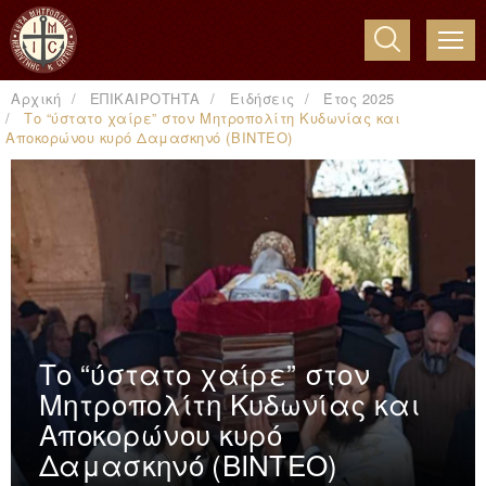
ME
Αρχική
ΕΠΙΚΑΙΡΟΤΗΤΑ
Ειδήσεις
Έτος 2025
Το “ύστατο χαίρε” στον Μητροπολίτη Κυδωνίας και
Αποκορώνου κυρό Δαμασκηνό (ΒΙΝΤΕΟ)
Το “ύστατο χαίρε” στον
Μητροπολίτη Κυδωνίας και
Αποκορώνου κυρό
Δαμασκηνό (ΒΙΝΤΕΟ)