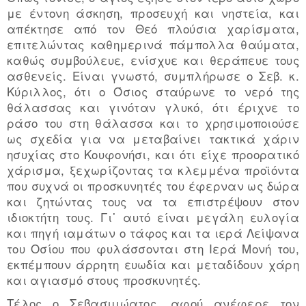
με έντονη άσκηση, προσευχή και νηστεία, και
απέκτησε από τον Θεό πλούσια χαρίσματα,
επιτελώντας καθημερινά πάμπολλα θαύματα,
καθώς συμβούλευε, ενίσχυε και θεράπευε τους
ασθενείς. Είναι γνωστό, συμπλήρωσε ο Σεβ. κ.
Κύριλλος, ότι ο Όσιος σταύρωνε το νερό της
θάλασσας και γινόταν γλυκό, ότι έριχνε το
ράσο του στη θάλασσα και το χρησιμοποιούσε
ως σχεδία για να μεταβαίνει τακτικά χάριν
ησυχίας στο Κουφονήσι, και ότι είχε προορατικό
χάρισμα, ξεχωρίζοντας τα κλεμμένα προϊόντα
που συχνά οι προσκυνητές του έφερναν ως δώρα
και ζητώντας τους να τα επιστρέψουν στον
ιδιοκτήτη τους. Γι᾽ αυτό είναι μεγάλη ευλογία
και πηγή ιαμάτων ο τάφος και τα ιερά Λείψανα
του Οσίου που φυλάσσονται στη Ιερά Μονή του,
εκπέμπουν άρρητη ευωδία και μεταδίδουν χάρη
και αγιασμό στους προσκυνητές.
Τέλος ο Σεβασμιώατος, αφού ανέφερε τον