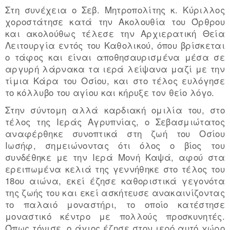
Στη συνέχεια ο Σεβ. Μητροπολίτης κ. Kύριλλος
χοροστάτησε κατά την Ακολουθία του Όρθρου
και ακολούθως τέλεσε την Αρχιερατική Θεία
Λειτουργία εντός του Καθολικού, όπου βρίσκεται
ο τάφος και είναι αποθησαυρισμένα μέσα σε
αργυρή λάρνακα τα ιερά λείψανα μαζί με την
τίμια Κάρα του Οσίου, και στο τέλος ευλόγησε
το κόλλυβο του αγίου και κήρυξε τον θείο λόγο.
Στην σύντομη αλλά καρδιακή ομιλία του, στο
τέλος της Ιεράς Αγρυπνίας, ο Σεβασμιώτατος
αναφέρθηκε συνοπτικά στη ζωή του Οσίου
Ιωσήφ, σημειώνοντας ότι όλος ο βίος του
συνδέθηκε με την Ιερά Μονή Καψά, αφού στα
ερειπωμένα κελιά της γεννήθηκε στο τέλος του
18ου αιώνα, εκεί έζησε καθοριστικά γεγονότα
της ζωής του και εκεί ασκήτευσε ανακαινίζοντας
το παλαιό μοναστήρι, το οποίο κατέστησε
μοναστικό κέντρο με πολλούς προσκυνητές.
Όπως τόνισε, ο άγιος έζησε στον ιερό αυτό χώρο