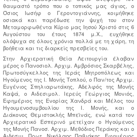
θαυμαστό τρόπο που ο τοπικός μας άγιος, ο
Όσιος Ιωσήφ ο Γεροντογιάννης, κοιμήθηκε
οσιακά και παρέδωσε την ψυχή του στον
Μεταμορφωθέντα Κύριο μας Ιησού Χριστό στις 6
Αυγούστου του έτους 1874 μ.Χ., ευχήθηκε
ολόψυχα σε όλους χρόνια πολλά με τη χάρη, τη
βοήθεια και τις διαρκείς πρεσβείες του.
Στην Αρχιερατική Θεία Λειτουργία έλαβαν
μέρος ο Πανοσιολ. Αρχιμ. Αμβρόσιος Σκαρβέλης,
Πρωτοσύγκελλος της Ιεράς Μητροπόλεως και
Ηγούμενος της Ι. Μονής Τοπλού, ο Παν/τος Αρχιμ.
Ευγένιος Σπηλιαρωτάκης, Αδελφός της Μονής
Καψά, ο Αιδεσιμολ. Ιερεύς Γεώργιος Μονιός,
Εφημέριος της Ενορίας Χανδρά και Μέλος του
Ηγουμενοσυμβουλίου της Ι. Μονής, και ο
Διάκονος Θεμιστοκλής Μπεϊνάς, ενώ κατά τον
Αρχιερατικό Εσπερινό μετείχαν ο Ηγούμενος
της Μονής Πανοσ. Αρχιμ. Μεθόδιος Περάκης και ο
Αιδεσιμ. Πρωτ. Νικόλαος Παθιάκης, Εφημέριος