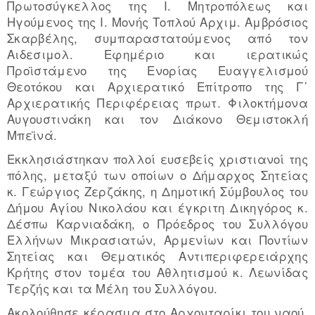
Πρωτοσύγκελλος της Ι. Μητροπόλεως και
Ηγούμενος της Ι. Μονής Τοπλού Αρχιμ. Αμβρόσιος
Σκαρβέλης, συμπαραστατούμενος από τον
Αιδεσιμολ. Εφημέριο και ιερατικώς
Προϊστάμενο της Ενορίας Ευαγγελισμού
Θεοτόκου και Αρχιερατικό Επίτροπο της Γ΄
Αρχιερατικής Περιφέρειας πρωτ. Φιλοκτήμονα
Αυγουστινάκη και τον Διάκονο Θεμιστοκλή
Μπεϊνά.
Εκκλησιάστηκαν πολλοί ευσεβείς χριστιανοί της
πόλης, μεταξύ των οποίων ο Δήμαρχος Σητείας
κ. Γεώργιος Ζερζάκης, η Δημοτική Σύμβουλος του
Δήμου Αγίου Νικολάου και έγκριτη Δικηγόρος κ.
Δέσπω Καρνιαδάκη, ο Πρόεδρος του Συλλόγου
Ελλήνων Μικρασιατών, Αρμενίων και Ποντίων
Σητείας και Θεματικός Αντιπεριφερειάρχης
Κρήτης στον τομέα του Αθλητισμού κ. Λεωνίδας
Τερζής και τα Μέλη του Συλλόγου.
Ακολούθησε κέρασμα στο Αρχονταρίκι του ναού,