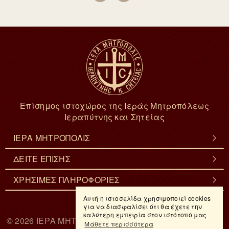
Επίσημος ιστοχώρος της Ιεράς Μητροπόλεως
Ιεραπύτνης και Σητείας
ΙΕΡΑ ΜΗΤΡΟΠΟΛΙΣ
ΔΕΙΤΕ ΕΠΙΣΗΣ
ΧΡΗΣΙΜΕΣ ΠΛΗΡΟΦΟΡΙΕΣ
Αυτή η ιστοσελίδα χρησιμοποιεί cookies
για να διασφαλίσει ότι θα έχετε την
καλύτερη εμπειρία στον ιστότοπό μας
© 2026
ΙΕΡΑ ΜΗΤΡΟΠΟΛΙΣ ΙΕΡΑΠΥΤΝΗΣ & ΣΗΤΕΙΑΣ
. -
Μάθετε περισσότερα