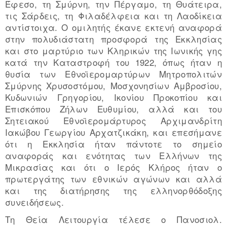
Έφεσο, τη Σμύρνη, την Πέργαμο, τη Θυάτειρα,
τις Σάρδεις, τη Φιλαδέλφεια και τη Λαοδίκεια
αντίστοιχα. Ο ομιλητής έκανε εκτενή αναφορά
στην πολυδιάστατη προσφορά της Εκκλησίας
και στο μαρτύριο των Κληρικών της Ιωνικής γης
κατά την Καταστροφή του 1922, όπως ήταν η
θυσία των Εθνοϊερομαρτύρων Μητροπολιτών
Σμύρνης Χρυσοστόμου, Μοσχονησίων Αμβροσίου,
Κυδωνιών Γρηγορίου, Ικονίου Προκοπίου και
Επισκόπου Ζήλων Ευθυμίου, αλλά και του
Σητειακού Εθνοϊερομάρτυρος Αρχιμανδρίτη
Ιακώβου Γεωργίου Αρχατζικάκη, και επεσήμανε
ότι η Εκκλησία ήταν πάντοτε το σημείο
αναφοράς και ενότητας των Ελλήνων της
Μικρασίας και ότι ο Ιερός Κλήρος ήταν ο
πρωτεργάτης των εθνικών αγώνων και αλλά
και της διατήρησης της ελληνορθόδοξης
συνειδήσεως.
Τη Θεία Λειτουργία τέλεσε ο Πανοσιολ.