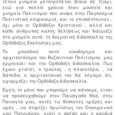
τέτοιο μνημείο μετατρέπεται βίαια σε τζαμί,
ενώ για πολλά χρόνια ήταν μουσείο και
μνημείο Πολιτισμού που ανήκε στην Παγκόσμια
Πολιτιστική κληρονομιά, και το επισκέπτονταν ,
όχι μόνο οι Ορθόδοξοι Χριστιανοί , αλλά και
κάθε άνθρωπος καλής θελήσεως και θαύμαζε
στο μνημείο αυτό, τη δογματική διδασκαλία της
Ορθόδοξης Εκκλησίας μας.
Το μοναδικό αυτό οικοδόμημα και
αρχιτεκτόνημα του Βυζαντινού Πολιτισμού, μας
ερμηνεύει και την Ορθόδοξη διδασκαλία. Πως
έχουν χτιστεί, ο τρούλος , η πλατυτέρα, , τα
δάπεδα, η αρχιτεκτονική του θα λέγαμε ότι,
εφαρμόζει την Ορθόδοξη διδασκαλία.
Εμείς το μόνο που μπορούμε να κάνουμε, είναι
να προσευχηθούμε στον Πανάγαθο Θεό, στην
Παναγία μας, αυτές τις δύσκολες ημέρες και
ώρες , να στηρίζει πρωτίστως τον Οικουμενικό
μας Πατριάρχη, γιατί η σκέψη και η καρδιά