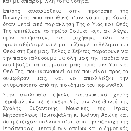
και με απαράμιλλη ταπεινότητα.
Επίσης αναφέρθηκε στην προτροπή της
Παναγίας, που απηύθυνε στον γάμο της Κανά,
όταν μετά από παράκλησή Της ο Υιός και Θεός
Της επιτέλεσε το πρώτο θαύμα «ό,τι αν λέγει
υμίν ποιήσατε», και ευχήθηκε όλοι να
προσπαθήσουμε να εφαρμόζουμε το θέλημα του
Θεού στη ζωή μας. Τέλος ο Σεβ/τος παρότρυνε να
την παρακαλέσουμε με όλη μας την καρδιά να
διαβιβάζει τα αιτήματα μας προς τον Υιό και
Θεό Της, που ικανοποιεί αυτά που είναι προς το
συμφέρον μας, και να απαλλάξει την
ανθρωπότητα από την πανδημία του κορωνοϊού.
Στην ακολουθία έψαλε κατανυκτικά χορός
ιεροψαλτών με επικεφαλής τον Διευθυντή της
Σχολής Βυζαντινής Μουσικής της Ιεράς
Μητροπόλεως Πρωτοψάλτη κ. Ιωάννη Αρώνη και
συμμετείχαν πολλοί πιστοί από την περιοχή της
Ιεράπετρας, μεταξύ των οποίων και ο δημοτικός