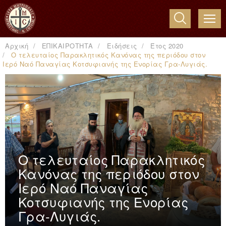
ME
Αρχική
ΕΠΙΚΑΙΡΟΤΗΤΑ
Ειδήσεις
Έτος 2020
Ο τελευταίος Παρακλητικός Κανόνας της περιόδου στον
Ιερό Ναό Παναγίας Κοτσυφιανής της Ενορίας Γρα-Λυγιάς.
Ο τελευταίος Παρακλητικός
Κανόνας της περιόδου στον
Ιερό Ναό Παναγίας
Κοτσυφιανής της Ενορίας
Γρα-Λυγιάς.