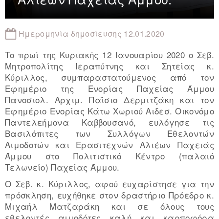
Ημερομηνία δημοσίευσης 12.01.2020
Το πρωί της Κυριακής 12 Ιανουαρίου 2020 ο Σεβ.
Μητροπολίτης Ιεραπύτνης και Σητείας κ.
Κύριλλος, συμπαραστατούμενος από τον
Εφημέριο της Ενορίας Παχείας Άμμου
Πανοσιολ. Αρχιμ. Παΐσιο Δερμιτζάκη και τον
Εφημέριο Ενορίας Κάτω Χωριού Αιδεσ. Οικονόμο
Παντελεήμονα Καββουσανό, ευλόγησε τις
Βασιλόπιτες των Συλλόγων Εθελοντών
Αιμοδοτών και Ερασιτεχνών Αλιέων Παχειάς
Άμμου στο Πολιτιστικό Κέντρο (παλαιό
Τελωνείο) Παχείας Άμμου.
Ο Σεβ. κ. Κύριλλος, αφού ευχαρίστησε για την
πρόσκληση, ευχήθηκε στον δραστήριο Πρόεδρο κ.
Μιχαήλ Ματζαράκη και σε όλους τους
εθελοντές αιμοδότες καλή και καρποφόρα