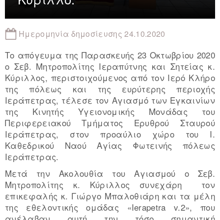
Ημερομηνία δημοσίευσης 24.10.2020
Το απόγευμα της Παρασκευής 23 Οκτωβρίου 2020
ο Σεβ. Μητροπολίτης Ιεραπύτνης και Σητείας κ.
Κύριλλος, περιστοιχούμενος από τον Ιερό Κλήρο
της πόλεως και της ευρύτερης περιοχής
Ιεράπετρας, τέλεσε τον Αγιασμό των Εγκαινίων
της Κινητής Υγειονομικής Μονάδας του
Περιφερειακού Τμήματος Ερυθρού Σταυρού
Ιεράπετρας, στον προαύλιο χώρο του Ι.
Καθεδρικού Ναού Αγίας Φωτεινής πόλεως
Ιεράπετρας.
Μετά την Ακολουθία του Αγιασμού ο Σεβ.
Μητροπολίτης κ. Κύριλλος συνεχάρη τον
επικεφαλής κ. Γιώργο Μπαλοθιάρη και τα μέλη
της εθελοντικής ομάδας «Ierapetra v.2», που
ανέλαβαν αυτή την τόσο σημαντική