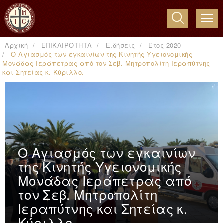
ME
Αρχική
ΕΠΙΚΑΙΡΟΤΗΤΑ
Ειδήσεις
Έτος 2020
Ο Αγιασμός των εγκαινίων της Κινητής Υγειονομικής
Μονάδας Ιεράπετρας από τον Σεβ. Μητροπολίτη Ιεραπύτνης
και Σητείας κ. Κύριλλο.
Ο Αγιασμός των εγκαινίων
της Κινητής Υγειονομικής
Μονάδας Ιεράπετρας από
τον Σεβ. Μητροπολίτη
Ιεραπύτνης και Σητείας κ.
Κύριλλο.