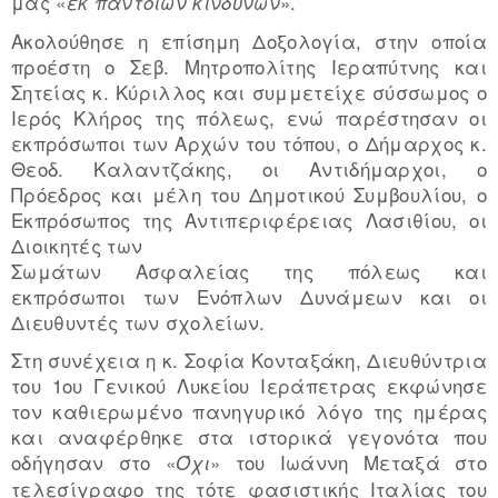
μας «
».
εκ παντοίων κινδύνων
Ακολούθησε η επίσημη Δοξολογία, στην οποία
προέστη ο Σεβ. Μητροπολίτης Ιεραπύτνης και
Σητείας κ. Κύριλλος και συμμετείχε σύσσωμος ο
Ιερός Κλήρος της πόλεως, ενώ παρέστησαν οι
εκπρόσωποι των Αρχών του τόπου, ο Δήμαρχος κ.
Θεοδ. Καλαντζάκης, οι Αντιδήμαρχοι, ο
Πρόεδρος και μέλη του Δημοτικού Συμβουλίου, ο
Εκπρόσωπος της Αντιπεριφέρειας Λασιθίου, οι
Διοικητές των
Σωμάτων Ασφαλείας της πόλεως και
εκπρόσωποι των Ενόπλων Δυνάμεων και οι
Διευθυντές των σχολείων.
Στη συνέχεια η κ. Σοφία Κονταξάκη, Διευθύντρια
του 1ου Γενικού Λυκείου Ιεράπετρας εκφώνησε
τον καθιερωμένο πανηγυρικό λόγο της ημέρας
και αναφέρθηκε στα ιστορικά γεγονότα που
οδήγησαν στο «
» του Ιωάννη Μεταξά στο
Όχι
τελεσίγραφο της τότε φασιστικής Ιταλίας του