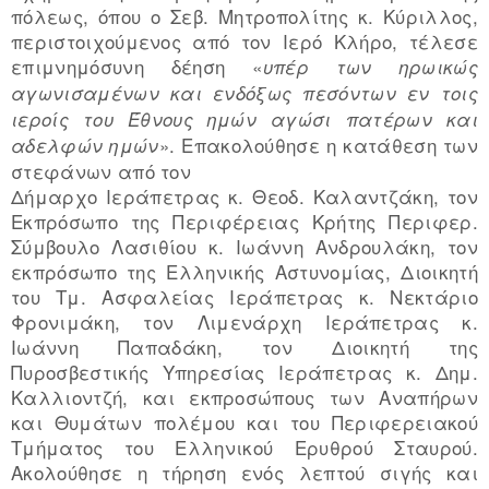
πόλεως, όπου ο Σεβ. Μητροπολίτης κ. Κύριλλος,
περιστοιχούμενος από τον Ιερό Κλήρο, τέλεσε
επιμνημόσυνη δέηση «
υπέρ των ηρωικώς
αγωνισαμένων και ενδόξως πεσόντων εν τοις
ιεροίς του Έθνους ημών αγώσι πατέρων και
». Επακολούθησε η κατάθεση των
αδελφών ημών
στεφάνων από τον
Δήμαρχο Ιεράπετρας κ. Θεοδ. Καλαντζάκη, τον
Εκπρόσωπο της Περιφέρειας Κρήτης Περιφερ.
Σύμβουλο Λασιθίου κ. Ιωάννη Ανδρουλάκη, τον
εκπρόσωπο της Ελληνικής Αστυνομίας, Διοικητή
του Τμ. Ασφαλείας Ιεράπετρας κ. Νεκτάριο
Φρονιμάκη, τον Λιμενάρχη Ιεράπετρας κ.
Ιωάννη Παπαδάκη, τον Διοικητή της
Πυροσβεστικής Υπηρεσίας Ιεράπετρας κ. Δημ.
Καλλιοντζή, και εκπροσώπους των Αναπήρων
και Θυμάτων πολέμου και του Περιφερειακού
Τμήματος του Ελληνικού Ερυθρού Σταυρού.
Ακολούθησε η τήρηση ενός λεπτού σιγής και