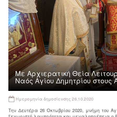
Με Αρχιερατική Θεία Λειτου
Ναός Αγίου Δημητρίου στους 
Ημερομηνία δημοσίευσης 26.10.2020
Την Δευτέρα 26 Οκτωβρίου 2020, μνήμη του Α
ξεχωριστή λαμπρότητα και μεγαλοπρέπεια ο δί