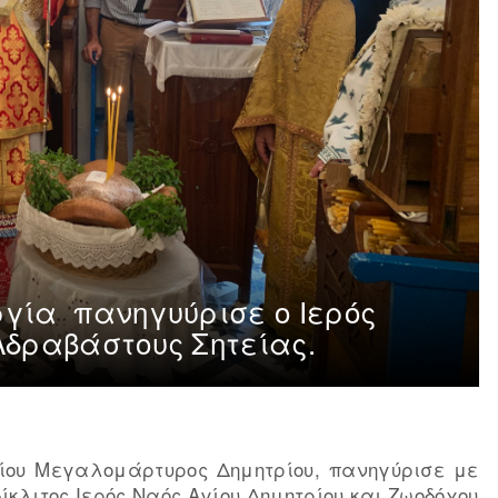
ργία πανηγυύρισε ο Ιερός
Αδραβάστους Σητείας.
γίου Μεγαλομάρτυρος Δημητρίου, πανηγύρισε με
κλιτος Ιερός Ναός Αγίου Δημητρίου και Ζωοδόχου