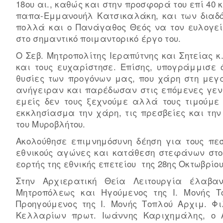
18ου αι., καθώς και στην προσφορά του επί 40
παπα-Εμμανουήλ Κατσικαλάκη, και των διαδό
πολλά και ο Πανάγαθος Θεός να τον ευλογεί,
στο σημαντικό ποιμαντορικό έργο του.
Ο Σεβ. Μητροπολίτης Ιεραπύτνης και Σητείας 
και τους ευχαρίστησε. Επίσης, υπογράμμισε 
θυσίες των προγόνων μας, που χάρη στη μεγά
ανήγειραν και παρέδωσαν στις επόμενες γενιέ
εμείς δεν τους ξεχνούμε αλλά τους τιμούμε 
εκκλησίασμα την χάρη, τις πρεσβείες και τη
του Μυροβλήτου.
Ακολούθησε επιμνημόσυνη δέηση για τους πε
εθνικούς αγώνες και κατάθεση στεφάνων στο
εορτής της εθνικής επετείου της 28ης Οκτωβρίου
Στην Αρχιερατική Θεία Λειτουργία έλαβα
Μητροπόλεως και Ηγούμενος της Ι. Μονής Τ
Προηγούμενος της Ι. Μονής Τοπλού Αρχιμ. Φ
Κελλαρίων πρωτ. Ιωάννης Καριχημάλης, ο Αι