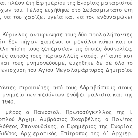
 και πλέον έτη Εφημερίου της Ενορίας μακαριστού
χων του. Τέλος ευχήθηκε στο Σεβασμιώτατο έτη
 να του χαρίζει υγεία και να τον ενδυναμώνει
κ. Κύριλλος αντιφώνησε τους δύο προλαλήσαντες
ότι δεν πήγαν χαμένοι οι μεγάλοι κόποι και οι
λη πίστη τους ξεπέρασαν τις όποιες δυσκολίες,
ς αυτούς τους περικαλλείς ναούς, γι’ αυτό και
και τους μνημονεύουμε, ευχήθηκε δε σε όλο το
ν ενίσχυση του Αγίου Μεγαλομάρτυρος Δημητρίου
σόντες στρατιώτες από τους Αδραβάστους στους
 μνημείο των πεσόντων ενόψει μάλιστα και της
 1940.
ν μέρος ο Πανοσιολ. Πρωτοσύγκελλος της Ι.
οπλού Αρχιμ. Αμβρόσιος Σκαρβέλης, ο Παν/τος
ιλόθεος Σπανουδάκης, ο Εφημέριος της Ενορίας
δ/τος Αρχιερατικός Επίτροπος της Δ΄ Αρχιερ.