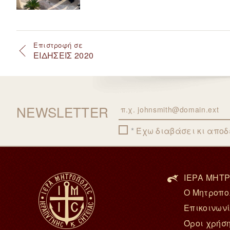
Επιστροφή σε
ΕΙΔΗΣΕΙΣ 2020
NEWSLETTER
Email
Έχω διαβάσει κι απο
ΙΕΡΑ ΜΗΤΡ
Ο Μητροπο
Επικοινων
Όροι χρήσ