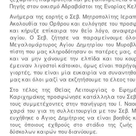
Πηγής στον οικισμό Αδραβάστοι της Ενορίας Κε
Ανήμερα της εορτής ο Σεβ. Μητροπολίτης Ιεραπ
Ακολουθία του Όρθρου και ευλόγησε του προσ
και κήρυξε επίκαιρα τον θείο λόγο, αναφερ
αγίου. Ο Σεβ. ζήτησε να παραμείνουμε όλο
Μεγαλομάρτυρος Αγίου Δημητρίου του Μυροβλ
πίστη που μας κληροδότησαν οι πατέρες μας, σ
και να μην χάνουμε την ελπίδα και του κο
έμειναν λιγοστοί κάτοικοι, όμως είναι παρήγο
γιορτές, που είναι μία ευκαιρία να συναντη
μας και όλοι μαζί να εκζητήσουμε το έλεος του
Στο τέλος της Θείας Λειτουργίας ο Εφημ
Καριχημάκης προσφώνησε κατάλληλα τον Σεβ. 
τους συμμετέχοντες στην πανήγυρη του Ι. Να
χαρά του για τη συλλειτουργία με τον Σεβ. Μ
ευχήθηκε ο Άγιος Δημήτριος να είναι βοηθός 
τους όποιους εχθρούς στο στάδιο της ζωή
δύσκολων καιρών που διανύουμε.