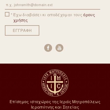
Email
Έχω διαβάσει κι αποδέχομαι τους
όρους
χρήσης
ΕΓΓΡΑΦΗ
Επίσημος ιστοχώρος της Ιεράς Μητροπόλεως
Ιεραπύτνης και Σητείας