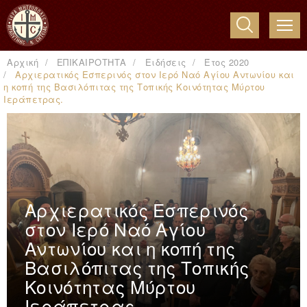
ME
Αρχική
ΕΠΙΚΑΙΡΟΤΗΤΑ
Ειδήσεις
Έτος 2020
Αρχιερατικός Εσπερινός στον Ιερό Ναό Αγίου Αντωνίου και
η κοπή της Βασιλόπιτας της Τοπικής Κοινότητας Μύρτου
Ιεράπετρας.
Αρχιερατικός Εσπερινός
στον Ιερό Ναό Αγίου
Αντωνίου και η κοπή της
Βασιλόπιτας της Τοπικής
Κοινότητας Μύρτου
Ιεράπετρας.