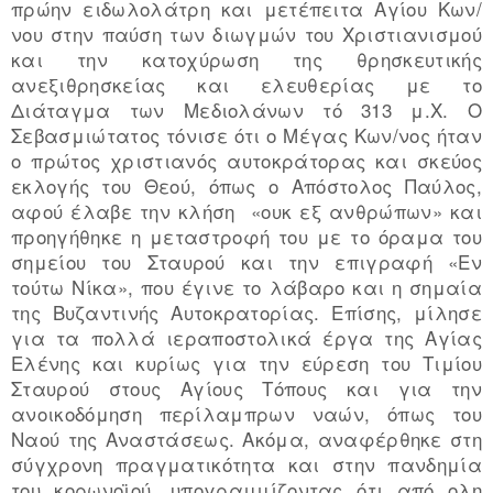
πρώην ειδωλολάτρη και μετέπειτα Αγίου Κων/
νου στην παύση των διωγμών του Χριστιανισμού
και την κατοχύρωση της θρησκευτικής
ανεξιθρησκείας και ελευθερίας με το
Διάταγμα των Μεδιολάνων τό 313 μ.Χ. Ο
Σεβασμιώτατος τόνισε ότι ο Μέγας Κων/νος ήταν
ο πρώτος χριστιανός αυτοκράτορας και σκεύος
εκλογής του Θεού, όπως ο Απόστολος Παύλος,
αφού έλαβε την κλήση «ουκ εξ ανθρώπων» και
προηγήθηκε η μεταστροφή του με το όραμα του
σημείου του Σταυρού και την επιγραφή «Εν
τούτω Νίκα», που έγινε το λάβαρο και η σημαία
της Βυζαντινής Αυτοκρατορίας. Επίσης, μίλησε
για τα πολλά ιεραποστολικά έργα της Αγίας
Ελένης και κυρίως για την εύρεση του Τιμίου
Σταυρού στους Αγίους Τόπους και για την
ανοικοδόμηση περίλαμπρων ναών, όπως του
Ναού της Αναστάσεως. Ακόμα, αναφέρθηκε στη
σύγχρονη πραγματικότητα και στην πανδημία
του κορωνοϊού, υπογραμμίζοντας ότι από ολη