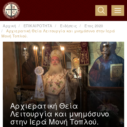
ME
Αρχική
ΕΠΙΚΑΙΡΟΤΗΤΑ
Ειδήσεις
Έτος 2020
Αρχιερατική Θεία Λειτουργία και μνημόσυνο στην Ιερά
Μονή Τοπλού.
Αρχιερατική Θεία
Λειτουργία και μνημόσυνο
στην Ιερά Μονή Τοπλού.