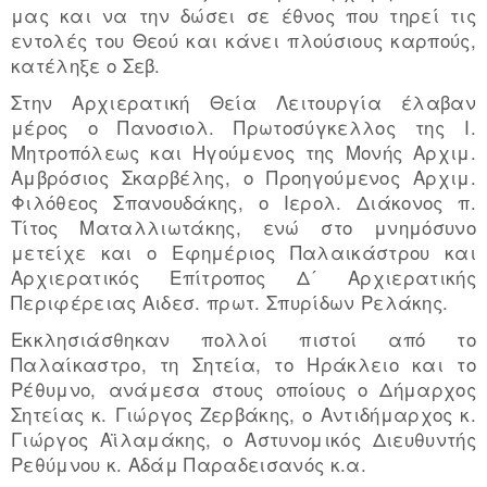
μας και να την δώσει σε έθνος που τηρεί τις
εντολές του Θεού και κάνει πλούσιους καρπούς,
κατέληξε ο Σεβ.
Στην Αρχιερατική Θεία Λειτουργία έλαβαν
μέρος ο Πανοσιολ. Πρωτοσύγκελλος της Ι.
Μητροπόλεως και Ηγούμενος της Μονής Αρχιμ.
Αμβρόσιος Σκαρβέλης, ο Προηγούμενος Αρχιμ.
Φιλόθεος Σπανουδάκης, ο Ιερολ. Διάκονος π.
Τίτος Ματαλλιωτάκης, ενώ στο μνημόσυνο
μετείχε και ο Εφημέριος Παλαικάστρου και
Αρχιερατικός Επίτροπος Δ´ Αρχιερατικής
Περιφέρειας Αιδεσ. πρωτ. Σπυρίδων Ρελάκης.
Εκκλησιάσθηκαν πολλοί πιστοί από το
Παλαίκαστρο, τη Σητεία, το Ηράκλειο και το
Ρέθυμνο, ανάμεσα στους οποίους ο Δήμαρχος
Σητείας κ. Γιώργος Ζερβάκης, ο Αντιδήμαρχος κ.
Γιώργος Αϊλαμάκης, ο Αστυνομικός Διευθυντής
Ρεθύμνου κ. Αδάμ Παραδεισανός κ.α.