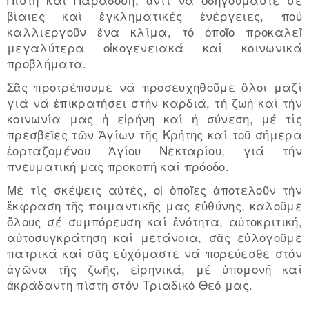
βίαιες καί ἐγκληματικές ἐνέργειες, πού
καλλιεργοῦν ἕνα κλίμα, τό ὁποῖο προκαλεῖ
μεγαλύτερα οἰκογενειακά καί κοινωνικά
προβλήματα.
Σᾶς προτρέπουμε νά προσευχηθοῦμε ὅλοι μαζί
γιά νά ἐπικρατήσει στήν καρδιά, τή ζωή καί τήν
κοινωνία μας ἡ εἰρήνη καί ἡ σύνεση, μέ τίς
πρεσβεῖες τῶν Ἁγίων τῆς Κρήτης καί τοῦ σήμερα
ἑορταζομένου Ἁγίου Νεκταρίου, γιά τήν
πνευματική μας προκοπή καί πρόοδο.
Μέ τίς σκέψεις αὐτές, οἱ ὁποῖες ἀποτελοῦν τήν
ἔκφραση τῆς ποιμαντικῆς μας εὐθύνης, καλοῦμε
ὅλους σέ συμπόρευση καί ἑνότητα, αὐτοκριτική,
αὐτοσυγκράτηση καί μετάνοια, σᾶς εὐλογοῦμε
πατρικά καί σᾶς εὐχόμαστε νά πορεύεσθε στόν
ἀγῶνα τῆς ζωῆς, εἰρηνικά, μέ ὑπομονή καί
ἀκράδαντη πίστη στόν Τριαδικό Θεό μας.