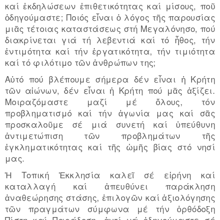
καί ἐκδηλώσεων ἐπιθετικότητας καί μίσους, ποῦ
ὁδηγούμαστε; Ποιός εἶναι ὁ λόγος τῆς παρουσίας
μιᾶς τέτοιας καταστάσεως στή Μεγαλόνησο, πού
διακρίνεται γιά τή λεβεντιά καί τό ἦθος, τήν
ἐντιμότητα καί τήν ἐργατικότητα, τήν τιμιότητα
καί τό φιλότιμο τῶν ἀνθρώπων της;
Αὐτό πού βλέπουμε σήμερα δέν εἶναι ἡ Κρήτη
τῶν αἰώνων, δέν εἶναι ἡ Κρήτη πού μᾶς ἀξίζει.
Μοιραζόμαστε μαζί μέ ὅλους, τόν
προβληματισμό καί τήν ἀγωνία μας καί σᾶς
προσκαλοῦμε σέ μιά συνετή καί ὑπεύθυνη
ἀντιμετώπιση τῶν προβλημάτων τῆς
ἐγκληματικότητας καί τῆς ὠμῆς βίας στό νησί
μας.
Ἡ Τοπική Ἐκκλησία καλεῖ σέ εἰρήνη καί
καταλλαγή καί ἀπευθύνει παράκληση
ἀναθεώρησης στάσης, ἐπιλογῶν καί ἀξιολόγησης
τῶν πραγμάτων σύμφωνα μέ τήν ὀρθόδοξη
Πίστη καί Παράδοση, ἀντί νά ὁδηγούμαστε σέ