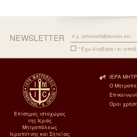
NEWSLETTER
Email
Έχω διαβάσει κι απο
ΙΕΡΑ ΜΗΤΡ
Ο Μητροπο
Επικοινων
Όροι χρήσ
Επίσημος ιστοχώρος
της Ιεράς
Μητροπόλεως
Ιεραπύτνης και Σητείας