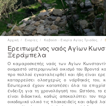
Αρχική
Ενορίες
Καβούσι - Ενορία Αγίας Τριάδος.
Ερειπωμένος ναός Αγίων Κωνστ
Ξεράμπελα
Ο καμαροσκεπής ναός των Αγίων Κωνσταντίν
ονοµαστό υστεροµινωϊκό οικισµό του Βροντά κ
προ πολλού εγκαταλειφθεί και ήδη είναι ερ
καταρρεύσει ολοσχερώς ο νάρθηκάς του, κ
Εσωτερικά έχουν καταπέσει όλα τα επιχρί
ένδειξη για τη χρονολόγησή του. Ωστόσο, το 
είναι διδακτικό, καθώς αποκαλύπτει τον πε
οικοδομικό υλικό τις πλακοειδείς και αδρά λα