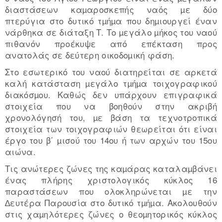
διαστάσεων καµαροσκεπής ναός µε δύο
πτερύγια στο δυτικό τµήµα που δηµιουργεί έναν
νάρθηκα σε διάταξη Τ. Το µεγάλο µήκος του ναού
πιθανόν προέκυψε από επέκταση προς
ανατολάς σε δεύτερη οικοδοµική φάση.
Στο εσωτερικό του ναού διατηρείται σε αρκετά
καλή κατάσταση µεγάλο τµήµα τοιχογραφικού
διακόσµου. Καθώς δεν υπάρχουν επιγραφικά
στοιχεία που να βοηθούν στην ακριβή
χρονολόγησή του, µε βάση τα τεχνοτροπικά
στοιχεία των τοιχογραφιών θεωρείται ότι είναι
έργο του β΄ µισού του 14ου ή των αρχών του 15ου
αιώνα.
Τις ανώτερες ζώνες της καµάρας καταλαµβάνει
ένας πλήρης χριστολογικός κύκλος 16
παραστάσεων που ολοκληρώνεται µε την
∆ευτέρα Παρουσία στο δυτικό τµήµα. Ακολουθούν
στις χαµηλότερες ζώνες ο θεοµητορικός κύκλος