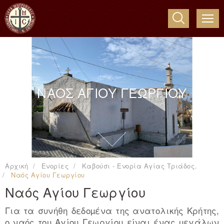
ME
ΝΑΟΣ ΑΓΙΟΥ ΓΕΩΡΓΙΟΥ
Αρχική
Ενορίες
Καβούσι - Ενορία Αγίας Τριάδος.
Ναός Αγίου Γεωργίου
Ναός Αγίου Γεωργίου
Για τα συνήθη δεδοµένα της ανατολικής Κρήτης,
ο ναός του Αγίου Γεωργίου είναι ένας µεγάλων