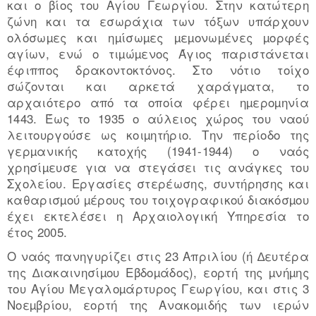
και ο βίος του Αγίου Γεωργίου. Στην κατώτερη
ζώνη και τα εσωράχια των τόξων υπάρχουν
ολόσωµες και ηµίσωµες µεµονωµένες µορφές
αγίων, ενώ ο τιµώµενος Άγιος παριστάνεται
έφιππος δρακοντοκτόνος. Στο νότιο τοίχο
σώζονται και αρκετά χαράγµατα, το
αρχαιότερο από τα οποία φέρει ηµεροµηνία
1443. Έως το 1935 ο αύλειος χώρος του ναού
λειτουργούσε ως κοιµητήριο. Την περίοδο της
γερµανικής κατοχής (1941-1944) ο ναός
χρησίµευσε για να στεγάσει τις ανάγκες του
Σχολείου. Εργασίες στερέωσης, συντήρησης και
καθαρισµού µέρους του τοιχογραφικού διακόσµου
έχει εκτελέσει η Αρχαιολογική Υπηρεσία το
έτος 2005.
Ο ναός πανηγυρίζει στις 23 Απριλίου (ή ∆ευτέρα
της ∆ιακαινησίµου Εβδοµάδος), εορτή της µνήµης
του Αγίου Μεγαλοµάρτυρος Γεωργίου, και στις 3
Νοεµβρίου, εορτή της Ανακοµιδής των ιερών