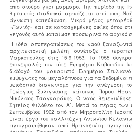
από σκούρο γκρι µάρµαρο. Την περίοδο της Ι
θησαυρός σταδιακά αρπάζεται από τους Ναζ
άγνωστη κατεύθυνση. Μικρό µέρος µεταφέρ
«
» και σε κατασχεµένες οικίες όπου στ
Γωνιές
γεγονός αυτό µαταίωσε προσωρινά το αρχικό σχ
Η ιδέα αποπερατώσεως του ναού ξαναζωντάν
αρχιτεκτονική µελέτη συνέταξε ο ιεραπε
Μαρκόπουλος στις 15-9-1953. Το 1955 συγκρ
επικεφαλής τον τότε Εφηµέριο Καβουσίου Ι
διάδοχό του μακαριστό Εφηµέριο Στυλιανό
εµψυχωτές του µεγαλόπνοου για τα δεδοµένα τη
µειοδοτικό διαγωνισµό για την ανέγερση τ
Γεώργιος Συλιγνάκης, κάτοικος Πόρου Ηρα
Νικόλαος Τσαγκαράκης. Ο ναός θεµελιώθηκε 
Σητείας Φιλόθεο τον Α´. Μετά το πέρας των
Σεπτεµβρίου 1962 από τον Μητροπολίτη Ιεραπύ
είναι έργο του καλλιτέχνη Αντωνίου Κελαντω
αγιογραφήθηκαν από Ηρακλειώτη αγιογράφο
Δημήτριο Σαρειδάκη, απόφοιτο της Σχολή