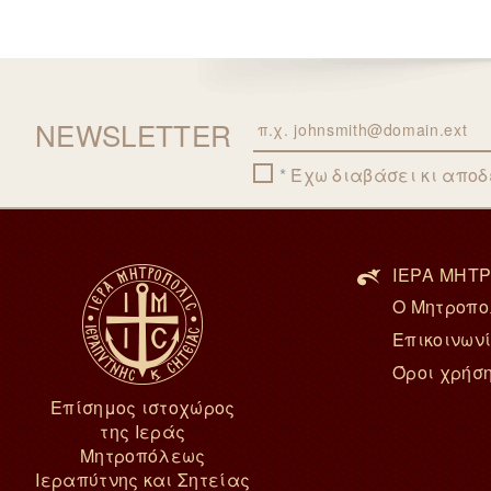
NEWSLETTER
Email
Έχω διαβάσει κι απο
ΙΕΡΑ ΜΗΤΡ
Ο Μητροπο
Επικοινων
Όροι χρήσ
Επίσημος ιστοχώρος
της Ιεράς
Μητροπόλεως
Ιεραπύτνης και Σητείας