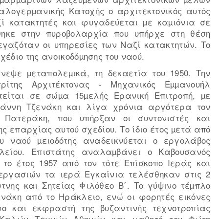
ταλογερµανικής Κατοχής ο αρχιτεκτονικός αυτός
ί κατακτητές και φυγαδεύεται µε καµιόνια σε
θηκε στην πυροβολαρχία που υπήρχε στη θέση
εγαζόταν οι υπηρεσίες των Ναζί κατακτητών. Το
έδιο της ανοικοδόµησης του ναού.
εψε µεταπολεµικά, τη δεκαετία του 1950. Την
τρίτης Αρχιτέκτονας - Μηχανικός Εµµανουήλ
οτείται σε σώµα 15µελής Ερανική Επιτροπή, µε
ωάννη Τζενάκη και λίγα χρόνια αργότερα τον
 Πατεράκη, που υπήρξαν οι συντονιστές και
ς επαρχίας αυτού σχεδίου. Το ίδιο έτος µετά από
ου ναού µειοδότης αναδεικνύεται ο εργολάβος
κλείου. Επιστάτης αναλαµβάνει ο Καβουσανός
το έτος 1957 από τον τότε Επίσκοπο Ιεράς και
 εργασιών τα ιερά Εγκαίνια τελέσθηκαν στις 2
τνης και Σητείας Φιλόθεο Β΄. Το γύψινο τέµπλο
νάκη από το Ηράκλειο, ενώ οι φορητές εικόνες
 και εκφραστή της βυζαντινής τεχνοτροπίας
ς Καλών Τεχνών Αθηνών και μαθητή του Φώτη