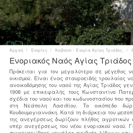
Αρχική
Ενορίες
Καβούσι - Ενορία Αγίας Τριάδος.
Ενοριακός Ναός Αγίας Τριάδος
Πρόκειται για τον µεγαλύτερο σε µέγεθος να
οικισµού. Είναι ένας σταυροειδής τρουλαίος ν
ανοικοδόµησης του ναού της Αγίας Τριάδος γενν
1908 µε επικεφαλής τους Κωνσταντίνο Πατε
σχέδια του ναού και του κωδωνοστασίου που π
στη Νεάπολη Λασιθίου. Το οικόπεδο δώρ
Κουδουµογιαννάκη. Κατά τη διάρκεια του µεσοπ
της ανεγέρσεως δωρίζουν πλήθος αγροτικών α
υπέρ ανεγέρσεως του νέου ενοριακού ναού. Γ
συγκεντρώθηκε µεγάλος αριθµός λίθινων και