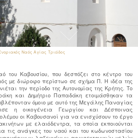
Ενοριακός Ναός Αγίας Τριάδος
ό του Καβουσίου, που δεσπόζει στο κέντρο του
αός µε διώροφο περίστωο σε σχήµα Π. Η ιδέα της
ιέται την περίοδο της Αυτονοµίας της Κρήτης. Το
ράκη και ∆ηµήτριο Παπαδάκη ετοιµάσθηκαν τα
ροβλέπονταν όµοιο µε αυτό της Μεγάλης Παναγίας
ισε η οικογένεια Γεωργίου και ∆έσποινας
ολέµου οι Καβουσανοί για να ενισχύσουν το έργο
κινήτων µε ελαιόδεντρα, τα οποία εκποιούνται
ια τις ανάγκες του ναού και του κωδωνοστασίου
 µαρµάρινων λαξευµένων αρχιτεκτονικών µελών