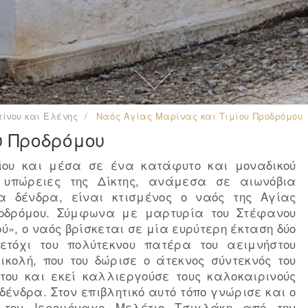
ίνου και Ελένης
Ναός Αγίας Μαρίνας και Τιμίου Προδρόμου
υ Προδρόμου
ρίου και μέσα σε ένα κατάφυτο και μοναδικού
ς υπώρειες της Δίκτης, ανάμεσα σε αιωνόβια
α δένδρα, είναι κτισμένος ο ναός της Αγίας
ροδρόμου. Σύμφωνα με μαρτυρία του Στέφανου
ύ», ο ναός βρίσκεται σε μία ευρύτερη έκταση δύο
τόχι του πολύτεκνου πατέρα του αειμνήστου
κολή, που του δώρισε ο άτεκνος σύντεκνός του
του και εκεί καλλιεργούσε τους καλοκαιρινούς
ένδρα. Στον επιβλητικό αυτό τόπο γνώρισε και ο
 τον Ιερομόναχο Μελέτιο Τσιχλάκη από την