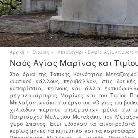
Αρχική
Ενορίες
Μεταξοχώρι - Ενορία Αγίων Κωνσταντ
Ναός Αγίας Μαρίνας και Τιμίο
Στα όρια της Τοπικής Κοινότητας Μεταξοχω
φυσικού κάλλους περιβάλλον, στις δυτικέ
κυπαρίσσια, πρίνους και άλλα ευσκιόφυλλ
μεγαλομάρτυρος Μαρίνης και του Τιμίου Π
Μπλαζαντωνάκη στο έργο του «Ο γιος του βοσκο
χιλιάδων περίπου στρεμμάτων μέσα στο με
Πατριάρχου Μελετίου Μεταξάκη, του Μεταξονι
γέρο Σπανός. Εκεί έβοσκαν τα αιγοπρόβατά 
κυρίως μήνες τα κηπευτικά και τα καρποφόρα δ
Πατριάρχης Μελέτιος, ο μικρός Μανώλης,