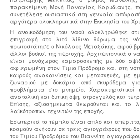
παρακείμενη Μονή Παναγίας Καρυδιανής, πο
συνετέλεσε ουσιαστικά στη γενναία απόφασή
αργότερα ολοκληρωτικά στην Εκκλησία του Χρι
Η ανοικοδόμηση του ναού ολοκληρώθηκε στ
επιγραφή στο λιτό λίθινο θύρωμα της ν
πρωτοστάτησε ο Νικόλαος Μεταξάκης, αφού βρ
άλλοι βοσκοί της περιοχής. Αρχιτεκτονικά ο ν
είναι μονόχωρος καμαροσκεπής με δύο αψί
αφιερωμένη στον Τίμιο Πρόδρομο και στη νότ
καιρούς ανακαινίσεις και μετασκευές, με ε
ζωναριού με δοκάρια από σκυρόδεμα γι
προβλήματα στο μνημείο. Χαρακτηριστικοί ε
ανατολική και δυτική όψη, στρογγυλός και τετ
Επίσης, αξιοσημείωτα θεωρούνται και τα λ
λαϊκότροπων τεχνιτών της εποχής.
Εσωτερικά το τέμπλο είναι απλό και απέριττο,
κοσμούν ανήκουν σε τρεις αγιογράφους που δο
του Τιμίου Προδρόμου του Βιαννίτη αγιογράφου